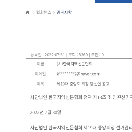
협회뉴스
공지사항
등록일 :
2022-07-31
| 조회 :
5369
| 추천 :
0
이름
(사)한국지역신문협회
이메일
k********2@naver.com
제목
제19대 중앙회 회장 당선인 공고
사단법인 한국지역신문협회 정관 제
조 및 임원선거
13
년
월
일
2022
7
30
사단법인 한국지역신문협회 제
대 중앙회장 선거관
19