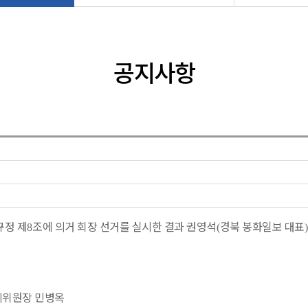
공지사항
규정 제
조에 의거 회장 선거를 실시한 결과 권영석
경북 봉화일보 대표
8
(
리위원장 민병옥