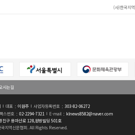
(사)한국지역신
오시는길
회
대표
이원주
사업자등록번호
303-82-06272
팩스번호
02-2294-7321
E-mail
klnews8582@naver.com
진구 용마산로 128,원방빌딩 501호
한국지역신문협회. All Rights Reserved.