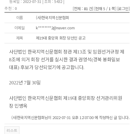
등록일 :
2022-07-31
| 조회 :
5432
|
추천 :
0
[전체 :
81
건]
[현재 5 /
1
쪽]
[로그인]
이름
(사)한국지역신문협회
이메일
k********2@naver.com
제목
제19대 중앙회 회장 당선인 공고
사단법인 한국지역신문협회 정관 제
조 및 임원선거규정 제
13
조에 의거 회장 선거를 실시한 결과 권영석
경북 봉화일보
8
(
대표
후보가 당선되었기에 공고합니다
)
.
년
월
일
2022
7
30
사단법인 한국지역신문협회 제
대 중앙회장 선거관리위원
19
장 민병옥
(사)한국지역신문협회님이 2022-07-31 오후 12:07:00 에 작성하신 글 입니다.