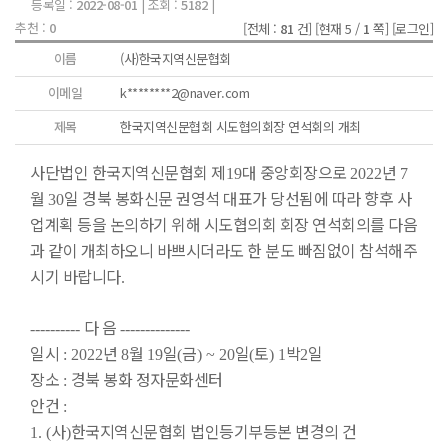
등록일 :
2022-08-01
| 조회 :
5182
|
추천 :
0
[전체 :
81
건]
[현재 5 /
1
쪽]
[로그인]
이름
(사)한국지역신문협회
이메일
k********2@naver.com
제목
한국지역신문협회 시도협의회장 연석회의 개최
사단법인 한국지역신문협회 제
대 중앙회장으로
년
19
2022
7
월
일 경북 봉화신문 권영석 대표가 당선됨에 따라 향후 사
30
업계획 등을 논의하기 위해 시도협의회 회장 연석회의를 다음
과 같이 개최하오니 바쁘시더라도 한 분도 빠짐없이 참석해주
시기 바랍니다
.
다 음
----------
--------------
일시
년
월
일
금
일
토
박
일
: 2022
8
19
(
) ~ 20
(
) 1
2
장소
경북 봉화 정자문화센터
:
안건
:
사
한국지역신문협회 법인등기부등본 변경의 건
1. (
)