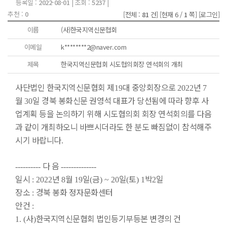
등록일 :
2022-08-01
| 조회 :
5237
|
추천 :
0
[전체 :
81
건]
[현재 6 /
1
쪽]
[로그인]
이름
(사)한국지역신문협회
이메일
k********2@naver.com
제목
한국지역신문협회 시도협의회장 연석회의 개최
사단법인 한국지역신문협회 제
대 중앙회장으로
년
19
2022
7
월
일 경북 봉화신문 권영석 대표가 당선됨에 따라 향후 사
30
업계획 등을 논의하기 위해 시도협의회 회장 연석회의를 다음
과 같이 개최하오니 바쁘시더라도 한 분도 빠짐없이 참석해주
시기 바랍니다
.
다 음
----------
--------------
일시
년
월
일
금
일
토
박
일
: 2022
8
19
(
) ~ 20
(
) 1
2
장소
경북 봉화 정자문화센터
:
안건
:
사
한국지역신문협회 법인등기부등본 변경의 건
1. (
)