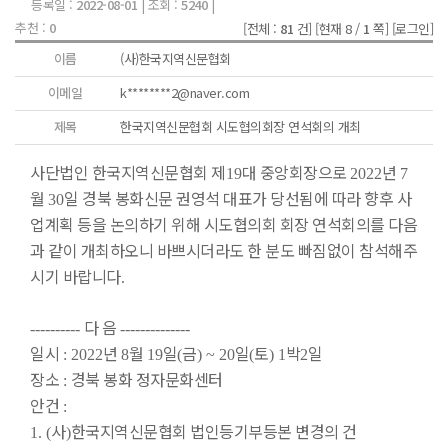
등록일 :
2022-08-01
| 조회 :
5240
|
추천 :
0
[전체 :
81
건]
[현재 8 /
1
쪽]
[로그인]
이름
(사)한국지역신문협회
이메일
k********2@naver.com
제목
한국지역신문협회 시도협의회장 연석회의 개최
사단법인 한국지역신문협회 제
대 중앙회장으로
년
19
2022
7
월
일 경북 봉화신문 권영석 대표가 당선됨에 따라 향후 사
30
업계획 등을 논의하기 위해 시도협의회 회장 연석회의를 다음
과 같이 개최하오니 바쁘시더라도 한 분도 빠짐없이 참석해주
시기 바랍니다
.
다 음
----------
--------------
일시
년
월
일
금
일
토
박
일
: 2022
8
19
(
) ~ 20
(
) 1
2
장소
경북 봉화 정자문화센터
:
안건
:
사
한국지역신문협회 법인등기부등본 변경의 건
1. (
)