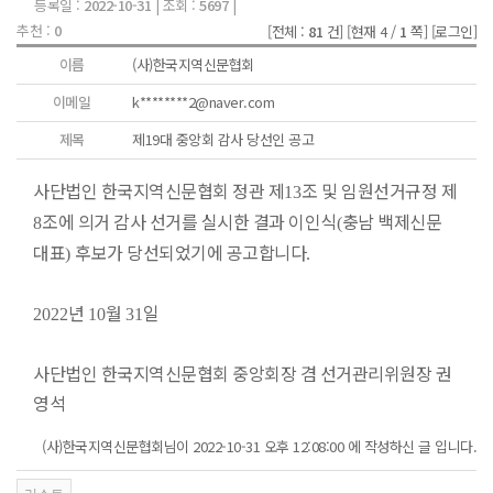
등록일 :
2022-10-31
| 조회 :
5697
|
추천 :
0
[전체 :
81
건]
[현재 4 /
1
쪽]
[로그인]
이름
(사)한국지역신문협회
이메일
k********2@naver.com
제목
제19대 중앙회 감사 당선인 공고
사단법인 한국지역신문협회 정관 제
조 및 임원선거규정 제
13
조에 의거 감사 선거를 실시한 결과 이인식
충남 백제신문
8
(
대표
후보가 당선되었기에 공고합니다
)
.
년
월
일
2022
10
31
사단법인 한국지역신문협회 중앙회장 겸 선거관리위원장 권
영석
(사)한국지역신문협회님이 2022-10-31 오후 12:08:00 에 작성하신 글 입니다.