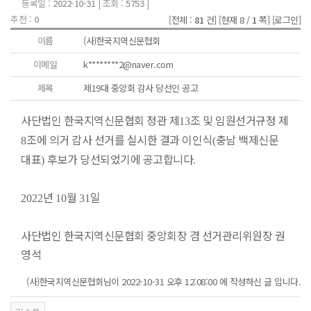
등록일 :
2022-10-31
| 조회 :
5753
|
추천 :
0
[전체 :
81
건]
[현재 8 /
1
쪽]
[로그인]
이름
(사)한국지역신문협회
이메일
k********2@naver.com
제목
제19대 중앙회 감사 당선인 공고
사단법인 한국지역신문협회 정관 제
조 및 임원선거규정 제
13
조에 의거 감사 선거를 실시한 결과 이인식
충남 백제신문
8
(
대표
후보가 당선되었기에 공고합니다
)
.
년
월
일
2022
10
31
사단법인 한국지역신문협회 중앙회장 겸 선거관리위원장 권
영석
(사)한국지역신문협회님이 2022-10-31 오후 12:08:00 에 작성하신 글 입니다.