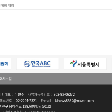
월례회 개최
오시는길
회
대표
이원주
사업자등록번호
303-82-06272
팩스번호
02-2294-7321
E-mail
klnews8582@naver.com
진구 용마산로 128,원방빌딩 501호