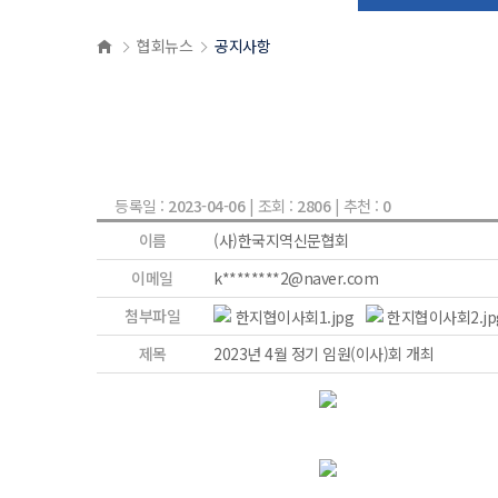
협회뉴스
공지사항
등록일 :
2023-04-06
| 조회 :
2806
| 추천 :
0
이름
(사)한국지역신문협회
이메일
k********2@naver.com
첨부파일
한지협이사회1.jpg
한지협이사회2.jp
제목
2023년 4월 정기 임원(이사)회 개최