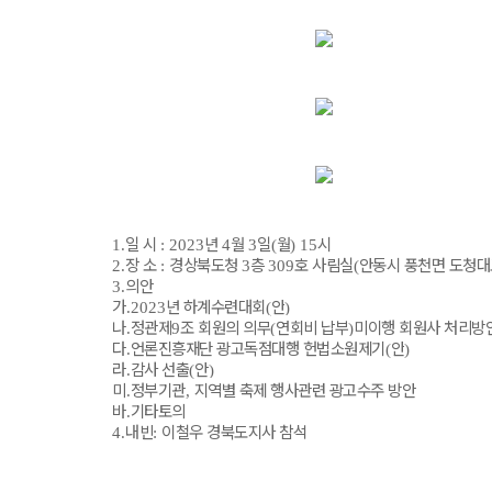
일 시
년
월
일
월
시
1.
: 2023
4
3
(
) 15
장 소
경상북도청
층
호 사림실
안동시 풍천면 도청
2.
:
3
309
(
의안
3.
가
년 하계수련대회
안
.2023
(
)
나
정관제
조 회원의 의무
연회비 납부
미이행 회원사 처리방
.
9
(
)
다
언론진흥재단 광고독점대행 헌법소원제기
안
.
(
)
라
감사 선출
안
.
(
)
미
정부기관
지역별 축제 행사관련 광고수주 방안
.
,
바
기타토의
.
내빈
이철우 경북도지사 참석
4.
: