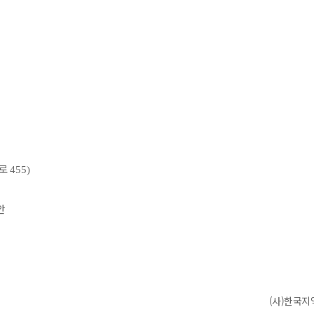
대로
455)
안
(사)한국지역