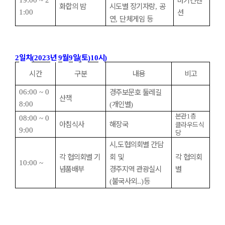
19:00 ~ 2
화합의 밤
시도별 장기자랑
공
,
션
1:00
연
단체게임 등
,
일차
년
월
일
토
시
2
(2023
9
9
(
)10
)
시간
구분
내용
비고
경주보문호 둘레길
06:00 ~ 0
산책
개인별
8:00
(
)
본관
층
1
08:00 ~ 0
아침식사
해장국
클라우드식
9:00
당
시
도협의회별 간담
,
각 협의회별 기
회 및
각 협의회
10:00 ~
념품배부
경주지역 관광실시
별
불국사외
등
(
..)