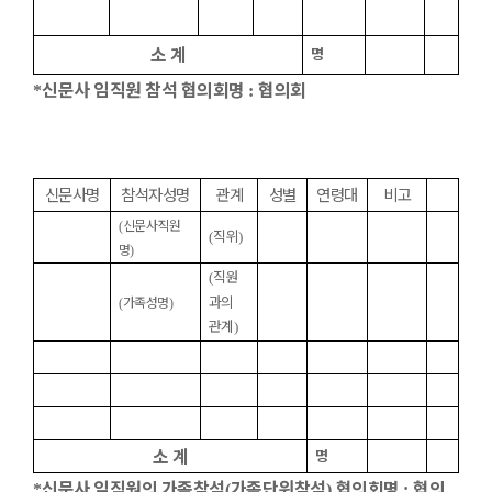
소 계
명
신문사 임직원 참석 협의회명
협의회
*
:
신문사명
참석자성명
관계
성별
연령대
비고
신문사직원
(
직위
(
)
명
)
직원
(
과의
가족성명
(
)
관계
)
소 계
명
신문사 임직원의 가족참석
가족단위참석
협의회명
협의
*
(
)
: