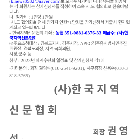
로 보내주시기바랍니다
참여를 희망하
(
klnews8582@naver.com
)
(
는 각 회원사는 참가신청서를 작성하여 소속 시
도 협의회로 전송바랍
,
니다
)
나
참가비
인당
만원
.
: 1
1
시
도 협의회별 전체 참가자 인원
만원을 참가신청서 제출시 한지협
-
,
*1
계좌로 입금바랍니다
한국지역신문협회 계좌
농협
예금주
사
한
-
:
351-0881-0376-33
: (
)
국지역신문협회
주요초청대상
경북도지사
경주시장
경주유치범시민추진
6)
:
,
, APEC
위원장
경북도의장
지역 국회의원
,
,
,
시장
군수 등
,
첨부
년 하계수련회 일정표 및 참가신청서 각
매
: 2023
1
기
타문의
회장 권영석
사무총장 신용수
-
:
(010-2541-9201),
(010-3
818-5765)
사
한 국 지 역
(
)
신 문 협 회
권 영
회장
석