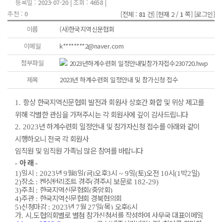
등록일 :
2023-07-20
| 조회 :
4658
|
추천 :
0
[전체 :
81
건]
[현재 2 /
1
쪽]
[로그인]
이름
(사)한국지역신문협회
이메일
k********2@naver.com
첨부파일
2023년하계수련회 일정안내및참가자접수230720.hwp
제목
2023년 하계수련회 일정안내 및 참가신청 접수
항상 한국지역신문협회 발전과 회원사 상호간 화합 및 위상 제고를
1.
위해 각별한 관심을 가져주시는 각 회원사에 깊이 감사드립니다
년 하계수련회 일정안내 및 참가자신청 접수를 아래와 같이
2. 2023
시행하오니 전국 각 회원사
임직원 및 임직원 가족님 많은 참여를 바랍니다
아 래
-
-
일시
년
월
일
금
오후
시
일
토
오전
시
박
일
1)
: 2023
9
8
(
)
3
~ 9
(
)
10
(1
2
)
장소
켄싱턴리조트 경주
경주시 보문로
2)
:
(
182-29)
주최
한국지역신문협회
중앙회
3)
:
(
)
주관
한국지역신문협회 경북협의회
4)
:
신청마감
년
월
일
목
오후
시
5)
: 2023
7
27
(
)
6
가
시
도협의회별로 별첨 참가신청서를 작성하여 사무국 대표이메일
.
,