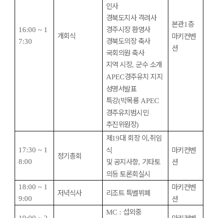
인사
경북도지사 격려사
본관
층
1
경주시장 환영사
16:00 ~ 1
개회식
마키컨벤
경북도의장 축사
7:30
션
국회의원 축사
지역 시장
군수 소개
,
경주유치 지지
APEC
성명서발표
특강
박목룡
(
APEC
경주유치범시민
추진위원장
)
제
대 회장 이
취임
19
,
식
마키컨벤
17:30 ~ 1
정기총회
및 공지사항
기타토
션
8:00
,
의등 토론회실시
마키컨벤
18:00 ~ 1
저녁식사
리조트 특별뷔폐
션
9:00
섭외중
MC :
마키컨벤