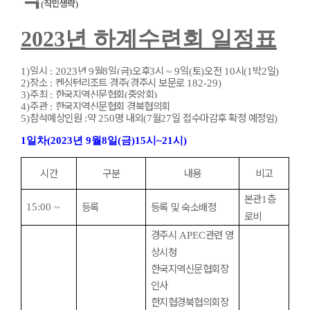
직인생략
(
)
2023
년 하계수련회 일정표
일시
년
월
일
금
오후
시
일
토
오전
시
박
일
1)
: 2023
9
8
(
)
3
~ 9
(
)
10
(1
2
)
장소
켄싱턴리조트 경주
경주시 보문로
2)
:
(
182-29)
주최
한국지역신문협회
중앙회
3)
:
(
)
주관
한국지역신문협회 경북협의회
4)
:
참석예상인원
약
명 내외
월
일 접수마감후 확정 예정임
5)
:
250
(7
27
)
1
일차
(2023
년
9
월
8
일
(
금
)15
시
~21
시
)
시간
구분
내용
비고
본관
층
1
등록
등록 및 숙소배정
15:00 ~
로비
경주시
관련 영
APEC
상시청
한국지역신문협회장
인사
한지협경북협의회장