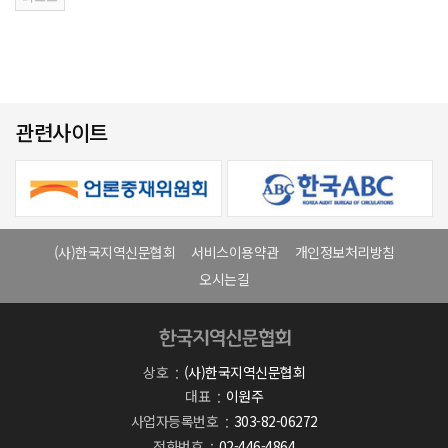
관련사이트
(사)한국지역신문협회
서비스이용약관
개인정보처리방침
오시는길
상호
(사)한국지역신문협회
대표
이원주
사업자등록번호
303-82-06272
전화번호
02-446-4864