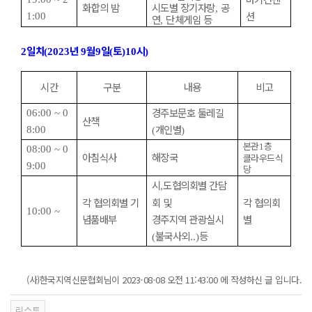
화합의 밤
시도별 장기자랑
공
,
션
1:00
연
단체게임 등
,
일차
년
월
일
토
시
2
(2023
9
9
(
)10
)
시간
구분
내용
비고
경주보문호 둘레길
06:00 ~ 0
산책
개인별
8:00
(
)
본관
층
1
08:00 ~ 0
아침식사
해장국
클라우드식
9:00
당
시
도협의회별 간담
,
각 협의회별 기
회 및
각 협의회
10:00 ~
념품배부
경주지역 관광실시
별
불국사외
등
(
..)
(사)한국지역신문협회님이 2023-08-08 오전 11:43:00 에 작성하신 글 입니다.