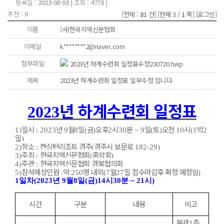
등록일 :
2023-08-08
| 조회 :
4778
|
추천 :
0
[전체 :
81
건]
[현재 3 /
1
쪽]
[로그인]
이름
(사)한국지역신문협회
이메일
k********2@naver.com
첨부파일
2023년 하계수련회 일정표수정230720.hwp
제목
2023년 하계수련회 일정표 일부수정 입니다
년 하계수련회 일정표
2023
일시
년
월
일
금
오후
시
분
일
토
오전
시
박
1)
: 2023
9
8
(
)
2
30
~ 9
(
)
10
(1
2
일
)
장소
켄싱턴리조트 경주
경주시 보문로
2)
:
(
182-29)
주최
한국지역신문협회
중앙회
3)
:
(
)
주관
한국지역신문협회 경북협의회
4)
:
참석예상인원
약
명 내외
월
일 접수마감후 확정 예정임
5)
:
250
(7
27
)
1
일차
(2023
년
9
월
8
일
(
금
)14
시
30
분
~ 21
시
)
시간
구분
내용
비고
본관
층
1