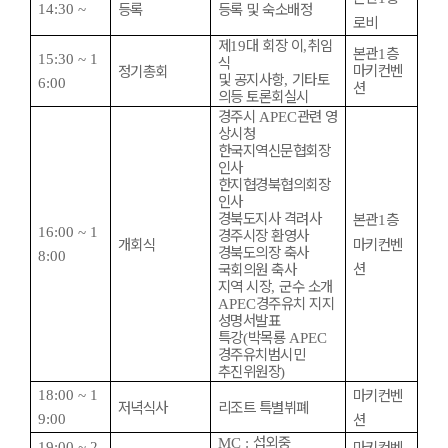
등록
등록 및 숙소배정
14:30 ~
로비
제
대 회장 이
취임
19
,
본관
층
1
15:30 ~ 1
식
마키컨벤
정기총회
및 공지사항
기타토
,
6:00
션
의등 토론회실시
경주시
관련 영
APEC
상시청
한국지역신문협회장
인사
한지협경북협의회장
인사
경북도지사 격려사
본관
층
1
16:00 ~ 1
경주시장 환영사
개회식
마키컨벤
경북도의장 축사
8:00
션
국회의원 축사
지역 시장
군수 소개
,
경주유치 지지
APEC
성명서발표
특강
박목룡
(
APEC
경주유치범시민
추진위원장
)
마키컨벤
18:00 ~ 1
저녁식사
리조트 특별뷔폐
션
9:00
섭외중
MC :
마키컨벤
19:00 ~ 2