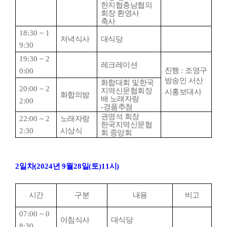
한지협충남협의
회장 환영사
축사
18:30 ~ 1
저녁식사
대식당
9:30
19:30 ~ 2
레크레이션
진행
:
조영구
0:00
방송인 서산
화합대회 및한국
20:00 ~ 2
지역신문협회장
시홍보대사
화합의밤
배 노래자랑
2:00
-
경품추첨
권영석 회장
22:00 ~ 2
노래자랑
한국지역신문협
2:30
시상식
회 중앙회
2
일차
(2024
년
9
월
28
일
(
토
)11
시
)
시간
구분
내용
비고
07:00 ~ 0
아침식사
대식당
8:30