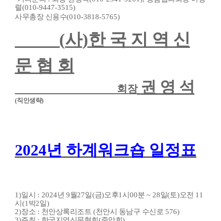
렬
(010-9447-3515)
사무총장 신용수
(010-3818-5765)
(
사
)
한 국 지 역 신
문 협 회
권 영 석
회장
(
직인생략
)
2024
년 하계워크숍 일정표
1)
일시
: 2024
년
9
월
27
일
(
금
)
오후
1
시
00
분
~ 28
일
(
토
)
오전
11
시
(1
박
2
일
)
2)
장소
:
천안상록리조트
(
천안시 동남구 수신로
576)
3)
주최
:
한국지역신문협회
(
중앙회
)