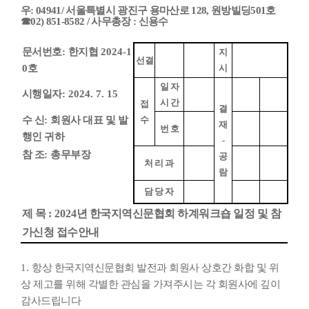
우
: 04941/
서울특별시 광진구 용마산로
128,
원방빌딩
501
호
☎
02) 851-8582 /
사무총장
:
신용수
문서번호
:
한지협
2024-1
지
선결
0
호
시
일 자
시행일자
: 2024. 7. 15
시 간
접
결
수 신
:
회원사 대표 및 발
수
재
번 호
행인 귀하
-
참 조
:
총무부장
공
처 리 과
람
담 당 자
제 목
: 2024
년 한국지역신문협회 하계워크숍 일정 및 참
가신청 접수안내
1.
항상 한국지역신문협회 발전과 회원사 상호간 화합 및 위
상 제고를 위해 각별한 관심을 가져주시는 각 회원사에 깊이
감사드립니다