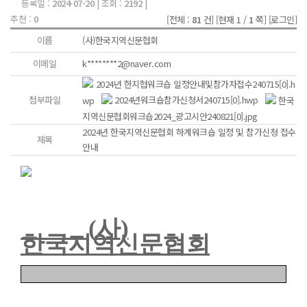
등록일 :
2024-07-20
| 조회 :
2192
|
추천 :
0
[전체 :
81
건]
[현재 1 /
1
쪽]
[로그인]
이름
(사)한국지역신문협회
이메일
k********2@naver.com
2024년 한지협워크숍 일정안내및참가자접수240715[0].h
첨부파일
wp
2024년워크숍참가신청서240715[0].hwp
한국
지역신문협회워크숍2024_광고시안240821[0].jpg
2024년 한국지역신문협회 하계워크숍 일정 및 참가신청 접수
제목
안내
(
사
)
한국지역신문협회