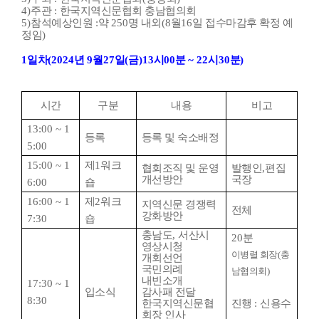
4)
주관
:
한국지역신문협회 충남협의회
5)
참석예상인원
:
약
250
명 내외
(8
월
16
일 접수마감후 확정 예
정임
)
1
일차
(2024
년
9
월
27
일
(
금
)13
시
00
분
~ 22
시
30
분
)
시간
구분
내용
비고
13:00 ~ 1
등록
등록 및 숙소배정
5:00
15:00 ~ 1
제
1
워크
협회조직 및 운영
발행인
,
편집
개선방안
국장
6:00
숍
16:00 ~ 1
제
2
워크
지역신문 경쟁력
전체
강화방안
7:30
숍
충남도
,
서산시
20
분
영상시청
이병렬 회장
(
충
개회선언
국민의례
남협의회
)
내빈소개
17:30 ~ 1
입소식
감사패 전달
8:30
한국지역신문협
진행
:
신용수
회장 인사