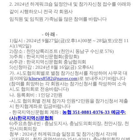
2. 2024
년 하계워크숍 일정안내 및 참가자신청 접수를 아래와
같이 시행하오니 전국 각 회원사
임직원 및 임직원 가족님들 많은 참여를 바랍니다
-
아 래
-
1)
일시
: 2024
년
9
월
27
일
(
금
)
오후
1
시
00
분
~ 28
일
(
토
)
오전
11
시
(1
박
2
일
)
2)
장소
:
천안상록리조트
(
천안시 동남구 수신로
576)
3)
주최
:
한국지역신문협회
(
중앙회
)
4)
주관
:
한국지역신문협회 충남협의회
5)
신청마감
: 2024
년
8
월
16
일
(
금
)
오후
6
시
가
.
시
,
도협의회별로 별첨 참가신청서를 작성하여 사무국 대
표이메일
(
klnews8582@naver.com
)
로 보내주시기바랍니다
(
참여를 희망하는 각 회원사는 참가신청서를 작성하여 소속
시
,
도 협의회로 전송바랍니다
)
나
.
등록회비
: 1
인당
2
만원
-
시
,
도 협의회별 전체 참가자 인원
*2
만원을 참가신청서 제출
시 한지협계좌로 입금바랍니다
-
한국지역신문협회 계좌
:
농협
351-0881-0376-33
예금주
:
(
사
)
한국지역신문협회
6)
주요초청내빈
:
충남도지사
,
충남도의회의장
,
천안시장
,
천
안시의회의장
첨부
: 2024
년 하계워크숍 일정표 및 참가신청서 각
1
매
-
기
타문의
:
회장 권영석
(010-2541-9201),
충남협의회장 이병