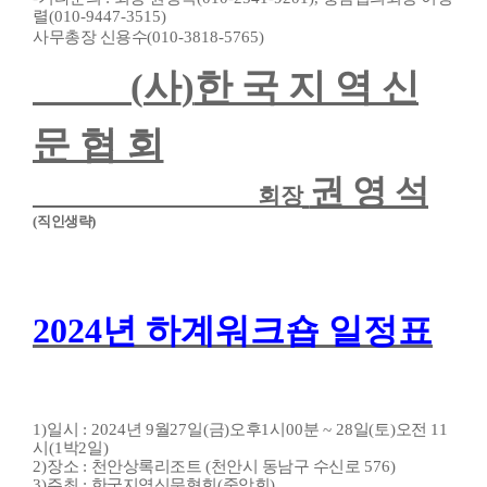
렬
(010-9447-3515)
사무총장 신용수
(010-3818-5765)
(
사
)
한 국 지 역 신
문 협 회
권 영 석
회장
(
직인생략
)
2024
년 하계워크숍 일정표
1)
일시
: 2024
년
9
월
27
일
(
금
)
오후
1
시
00
분
~ 28
일
(
토
)
오전
11
시
(1
박
2
일
)
2)
장소
:
천안상록리조트
(
천안시 동남구 수신로
576)
3)
주최
:
한국지역신문협회
(
중앙회
)