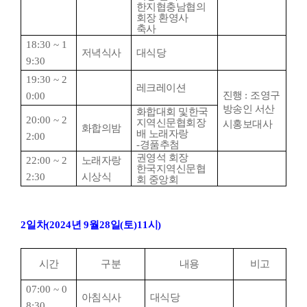
한지협충남협의
회장 환영사
축사
18:30 ~ 1
저녁식사
대식당
9:30
19:30 ~ 2
레크레이션
진행
:
조영구
0:00
방송인 서산
화합대회 및한국
20:00 ~ 2
지역신문협회장
시홍보대사
화합의밤
배 노래자랑
2:00
-
경품추첨
권영석 회장
22:00 ~ 2
노래자랑
한국지역신문협
2:30
시상식
회 중앙회
2
일차
(2024
년
9
월
28
일
(
토
)11
시
)
시간
구분
내용
비고
07:00 ~ 0
아침식사
대식당
8:30