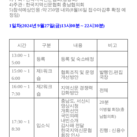
4)
주관
:
한국지역신문협회 충남협의회
5)
참석예상인원
:
약
250
명 내외
(8
월
16
일 접수마감후 확정 예
정임
)
1
일차
(2024
년
9
월
27
일
(
금
)13
시
00
분
~ 22
시
30
분
)
시간
구분
내용
비고
13:00 ~ 1
등록
등록 및 숙소배정
5:00
15:00 ~ 1
제
1
워크
협회조직 및 운영
발행인
,
편집
개선방안
국장
6:00
숍
16:00 ~ 1
제
2
워크
지역신문 경쟁력
전체
강화방안
7:30
숍
충남도
,
서산시
20
분
영상시청
이병렬 회장
(
충
개회선언
국민의례
남협의회
)
내빈소개
17:30 ~ 1
입소식
감사패 전달
8:30
한국지역신문협
진행
:
신용수
회장 인사