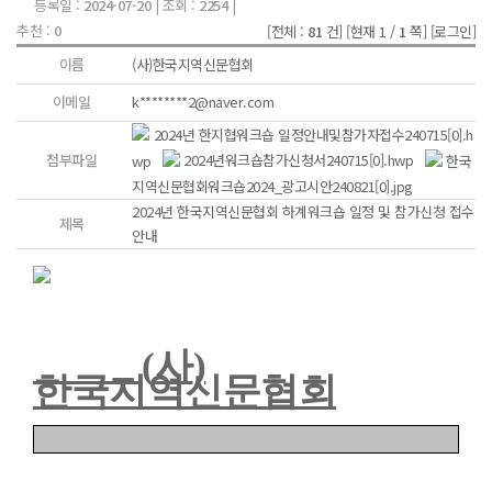
등록일 :
2024-07-20
| 조회 :
2254
|
추천 :
0
[전체 :
81
건]
[현재 1 /
1
쪽]
[로그인]
이름
(사)한국지역신문협회
이메일
k********2@naver.com
2024년 한지협워크숍 일정안내및참가자접수240715[0].h
첨부파일
wp
2024년워크숍참가신청서240715[0].hwp
한국
지역신문협회워크숍2024_광고시안240821[0].jpg
2024년 한국지역신문협회 하계워크숍 일정 및 참가신청 접수
제목
안내
(
사
)
한국지역신문협회