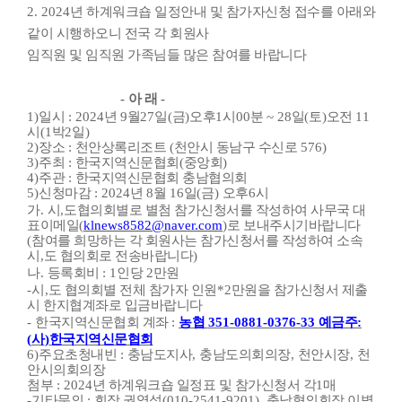
2. 2024
년 하계워크숍 일정안내 및 참가자신청 접수를 아래와
같이 시행하오니 전국 각 회원사
임직원 및 임직원 가족님들 많은 참여를 바랍니다
-
아 래
-
1)
일시
: 2024
년
9
월
27
일
(
금
)
오후
1
시
00
분
~ 28
일
(
토
)
오전
11
시
(1
박
2
일
)
2)
장소
:
천안상록리조트
(
천안시 동남구 수신로
576)
3)
주최
:
한국지역신문협회
(
중앙회
)
4)
주관
:
한국지역신문협회 충남협의회
5)
신청마감
: 2024
년
8
월
16
일
(
금
)
오후
6
시
가
.
시
,
도협의회별로 별첨 참가신청서를 작성하여 사무국 대
표이메일
(
klnews8582@naver.com
)
로 보내주시기바랍니다
(
참여를 희망하는 각 회원사는 참가신청서를 작성하여 소속
시
,
도 협의회로 전송바랍니다
)
나
.
등록회비
: 1
인당
2
만원
-
시
,
도 협의회별 전체 참가자 인원
*2
만원을 참가신청서 제출
시 한지협계좌로 입금바랍니다
-
한국지역신문협회 계좌
:
농협
351-0881-0376-33
예금주
:
(
사
)
한국지역신문협회
6)
주요초청내빈
:
충남도지사
,
충남도의회의장
,
천안시장
,
천
안시의회의장
첨부
: 2024
년 하계워크숍 일정표 및 참가신청서 각
1
매
-
기
타문의
:
회장 권영석
(010-2541-9201),
충남협의회장 이병