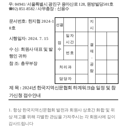
우
: 04941/
서울특별시 광진구 용마산로
128,
원방빌딩
501
호
☎
02) 851-8582 /
사무총장
:
신용수
문서번호
:
한지협
2024-1
지
선결
0
호
시
일 자
시행일자
: 2024. 7. 15
시 간
접
결
수 신
:
회원사 대표 및 발
수
재
번 호
행인 귀하
-
참 조
:
총무부장
공
처 리 과
람
담 당 자
제 목
: 2024
년 한국지역신문협회 하계워크숍 일정 및 참
가신청 접수안내
1.
항상 한국지역신문협회 발전과 회원사 상호간 화합 및 위
상 제고를 위해 각별한 관심을 가져주시는 각 회원사에 깊이
감사드립니다