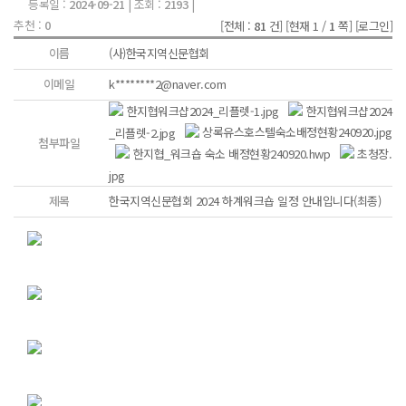
등록일 :
2024-09-21
| 조회 :
2193
|
추천 :
0
[전체 :
81
건]
[현재 1 /
1
쪽]
[로그인]
이름
(사)한국지역신문협회
이메일
k********2@naver.com
한지협워크샵2024_리플렛-1.jpg
한지협워크샵2024
_리플렛-2.jpg
상록유스호스텔숙소배정현황240920.jpg
첨부파일
한지협_워크숍 숙소 배정현황240920.hwp
초청장.
jpg
제목
한국지역신문협회 2024 하계워크숍 일정 안내입니다(최종)