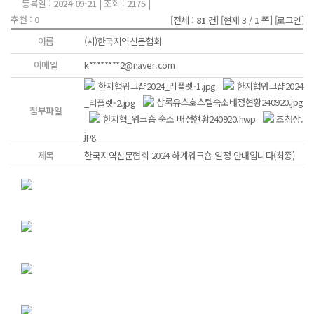
등록일 :
2024-09-21
| 조회 :
2175
|
추천 :
0
[전체 :
81
건]
[현재 3 /
1
쪽]
[로그인]
이름
(사)한국지역신문협회
이메일
k********2@naver.com
한지협워크샵2024_리플렛-1.jpg
한지협워크샵2024
_리플렛-2.jpg
상록유스호스텔숙소배정현황240920.jpg
첨부파일
한지협_워크숍 숙소 배정현황240920.hwp
초청장.
jpg
제목
한국지역신문협회 2024 하계워크숍 일정 안내입니다(최종)