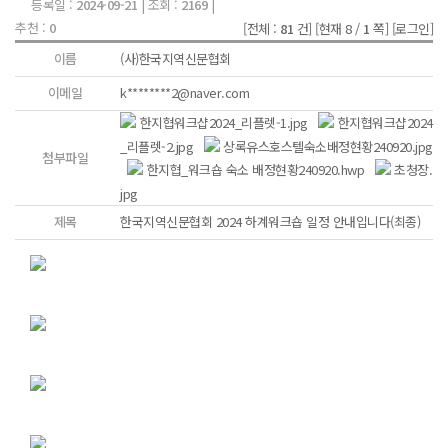
등록일 :
2024-09-21
| 조회 :
2169
|
추천 :
0
[전체 :
81
건]
[현재 8 /
1
쪽]
[로그인]
이름
(사)한국지역신문협회
이메일
k********2@naver.com
한지협워크샵2024_리플렛-1.jpg
한지협워크샵2024
_리플렛-2.jpg
상록유스호스텔숙소배정현황240920.jpg
첨부파일
한지협_워크숍 숙소 배정현황240920.hwp
초청장.
jpg
제목
한국지역신문협회 2024 하계워크숍 일정 안내입니다(최종)