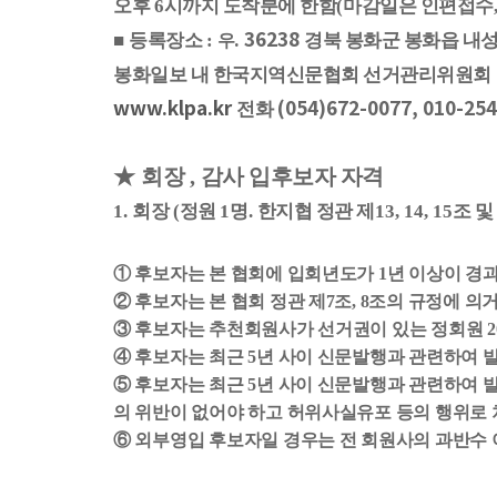
오후
6
시까지 도착분에 한함
(
마감일은 인편접수
. 36238
■
등록장소
:
경북 봉화군 봉화읍 내
우
봉화일보 내 한국지역신문협회 선거관리위원회
www.klpa.kr
(054)672-0077, 010-25
전화
★
회장
,
감사 입후보자 자격
1.
회장
(
정원
1
명
.
한지협 정관 제
13, 14, 15
조 및
①
후보자는 본 협회에 입회년도가
1
년 이상이 경
②
후보자는 본 협회 정관 제
7
조
, 8
조의 규정에 의거
③
후보자는 추천회원사가 선거권이 있는 정회원
2
④
후보자는 최근
5
년 사이 신문발행과 관련하여 
⑤
후보자는 최근
5
년 사이 신문발행과 관련하여 
의 위반이 없어야 하고 허위사실유포 등의 행위로 
⑥
외부영입 후보자일 경우는 전 회원사의 과반수 