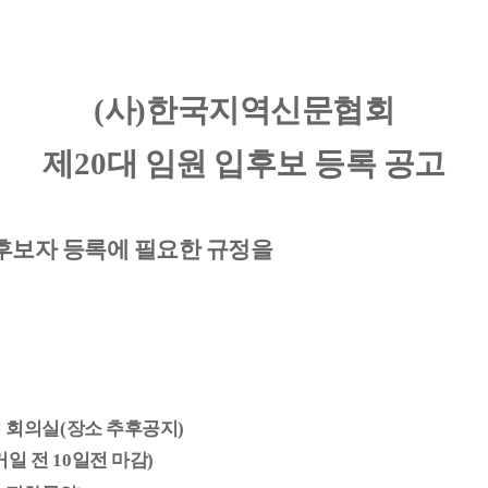
(
사
)
한국지역신문협회
제
20
대 임원 입후보 등록 공고
후보자 등록에 필요한 규정을
역 회의실
(
장소 추후공지
)
거일 전
10
일전 마감
)