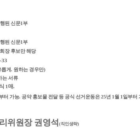
발행된 신문
1
부
발행된 신문
1
부
회장 후보만 해당
-33
유롭게
.
원하는 경우만
)
하는 서류
양식
1
매
.
부터 가능
.
공약 홍보물 전달 등 공식 선거운동은
25
년
1
월
1
일부터 
리위원장 권영석
(
직인생략
)