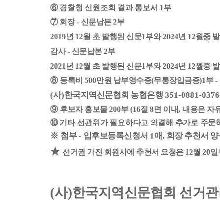
⑥
경찰청 신원조회 결과 통보서
1
부
⑦
회장
-
신문납본
2
부
2019
년
12
월 초 발행된 신문
1
부와
2024
년
12
월중 
감사
-
신문납본
2
부
2021
년
12
월 초 발행된 신문
1
부와
2024
년
12
월중 
⑧
등록비
500
만원 납부영수증
(
무통장입금증
)1
부
-
(
사
)
한국지역신문협회 농협은행
351-0881-0376
⑨
후보자 홍보물
200
부
(16
절
8
면 이내
,
내용은 자
⑩
기타 선관위가 필요하다고 의결해 추가로 주문
※
첨부
-
입후보등록신청서
1
매
,
회장 추천서 
★
선거권 가진 회원사에 추천서 요청은
12
월
20
일
(
사
)
한국지역신문협회 선거관