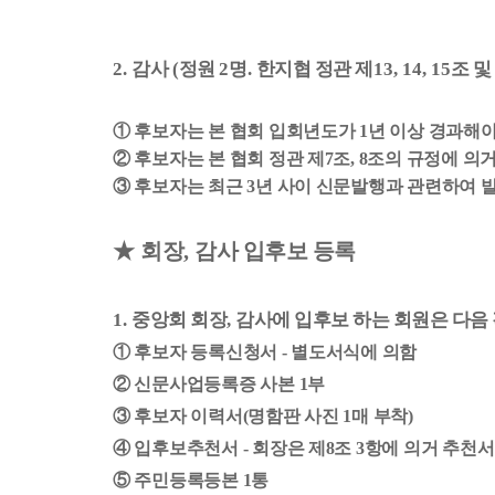
2.
감사
(
정원
2
명
.
한지협 정관 제
13, 14, 15
조 및
①
후보자는 본 협회 입회년도가
1
년 이상 경과해야
②
후보자는 본 협회 정관 제
7
조
, 8
조의 규정에 의거
③
후보자는 최근
3
년 사이 신문발행과 관련하여 
★
회장
,
감사 입후보 등록
1.
중앙회 회장
,
감사에 입후보 하는 회원은 다음
①
후보자 등록신청서
-
별도서식에 의함
②
신문사업등록증 사본
1
부
③
후보자 이력서
(
명함판 사진
1
매 부착
)
④
입후보추천서
-
회장은 제
8
조
3
항에 의거 추천
⑤
주민등록등본
1
통