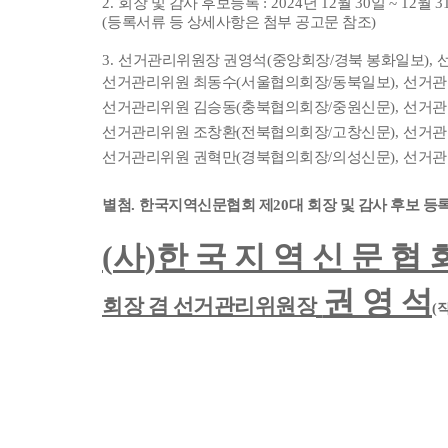
2.
회장 및 감사 후보등록
: 2024
년
12
월
30
일
~ 12
월
3
(
등록서류 등 상세사항은 첨부 공고문 참조
)
3.
선거관리위원장 권영석
(
중앙회장
/
경북 봉화일보
),
선거관리위원 최동수
(
서울협의회장
/
동북일보
),
선거관
선거관리위원 김승동
(
충북협의회장
/
중원신문
),
선거관
선거관리위원 조창환
(
전북협의회장
/
고창신문
),
선거관
선거관리위원 권혁만
(
경북협의회장
/
의성신문
),
선거관
별첨
.
한국지역신문협회 제
20
대 회장 및 감사 후보 
(
사
)
한 국 지 역 신 문 협 
권 영 석
회장 겸 선거관리위원장
(