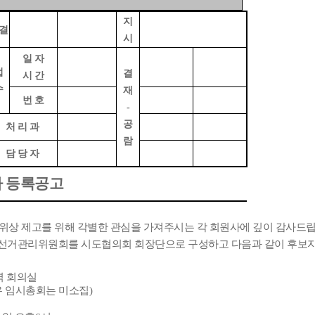
지
결
시
일 자
접
결
시 간
수
재
번 호
-
공
처 리 과
람
담 당 자
자 등록공고
 위상 제고를 위해 각별한 관심을 가져주시는 각 회원사에 깊이 감사드
한 선거관리위원회를 시도협의회 회장단으로 구성하고 다음과 같이 후보
역 회의실
우 임시총회는 미소집
)