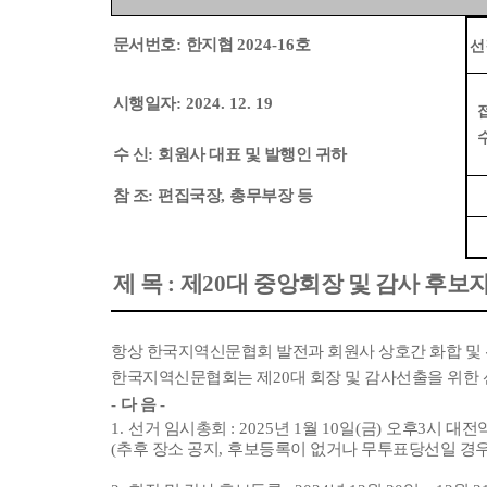
문서번호
:
한지협
2024-16
호
선
시행일자
: 2024. 12. 19
수 신
:
회원사 대표 및 발행인 귀하
참 조
:
편집국장
,
총무부장 등
제 목
:
제
20
대 중앙회장 및 감사 후보
항상 한국지역신문협회 발전과 회원사 상호간 화합 및
한국지역신문협회는 제
20
대 회장 및 감사선출을 위
-
다 음
-
1.
선거 임시총회
: 2025
년
1
월
10
일
(
금
)
오후
3
시 대전
(
추후 장소 공지
,
후보등록이 없거나 무투표당선일 경