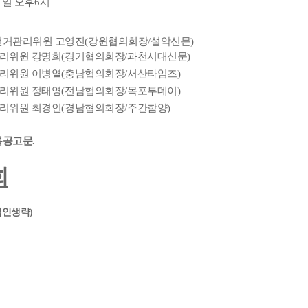
1
일 오후
6
시
선거관리위원 고영진
(
강원협의회장
/
설악신문
)
리위원 강명희
(
경기협의회장
/
과천시대신문
)
리위원 이병열
(
충남협의회장
/
서산타임즈
)
리위원 정태영
(
전남협의회장
/
목포투데이
)
리위원 최경인
(
경남협의회장
/
주간함양
)
등록공고문
.
회
직인생략
)