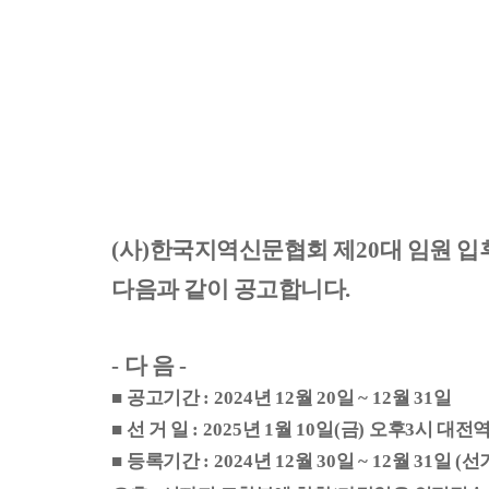
(
사
)
한국지역신문협회 제
20
대 임원 입
다음과 같이 공고합니다
.
-
다 음
-
■
공고기간
: 2024
년
12
월
20
일
~ 12
월
31
일
■
선 거 일
: 2025
년
1
월
10
일
(
금
)
오후
3
시 대전
■
등록기간
: 2024
년
12
월
30
일
~ 12
월
31
일
(
선