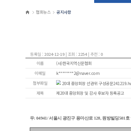
협회뉴스
공지사항
등록일 :
2024-12-19
| 조회 :
2254
| 추천 :
0
이름
(사)한국지역신문협회
이메일
k********2@naver.com
첨부파일
20대 중앙회장 선관위 구성공문241219.h
제목
제20대 중앙회장 및 감사 후보자 등록공고
우
: 04941/
서울시 광진구 용마산로
128,
원방빌딩
501
호