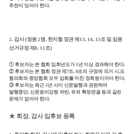
추천이 있어야 한다
.
2.
감사
(
정원
2
명
.
한지협 정관 제
13, 14, 15
조 및 임원
선거규정 제
8, 11
조
)
①
후보자는 본 협회 입회년도가
1
년 이상 경과해야 한다
.
②
후보자는 본 협회 정관 제
7
조
, 8
조의 규정에 의거 시
.
도
협의회와 중앙협회 모두 입회를 마친 정회원이어야 한다
.
③
후보자는 최근
3
년 사이 신문발행과 관련하여
발행중단
,
신문윤리강령 위반
,
유죄 확정판결 등과 같은
문제가 없어야 한다
.
★
회장
,
감사 입후보 등록