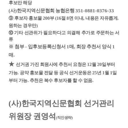
후보만 해당
(
사
)
한국지역신문협회 농협은행
351-0881-0376-33
⑨
후보자 홍보물
200
부
(16
절
8
면 이내
,
내용은 자유롭게
.
원하는 경우만
)
⑩
기타 선관위가 필요하다고 의결해 추가로 주문하는 서
류
※
첨부
-
입후보등록신청서
1
매
,
회장 추천서 양식
1
매
.
★
선거권 가진 회원사에 추천서 요청은
12
월
20
일부터
가능
.
공약 홍보물 전달 등 공식 선거운동은
25
년
1
월
1
일
부터 가능
.
추천은 복수 후보자를 할 수 없음
.
(
사
)
한국지역신문협회 선거관리
위원장 권영석
(
직인생략
)