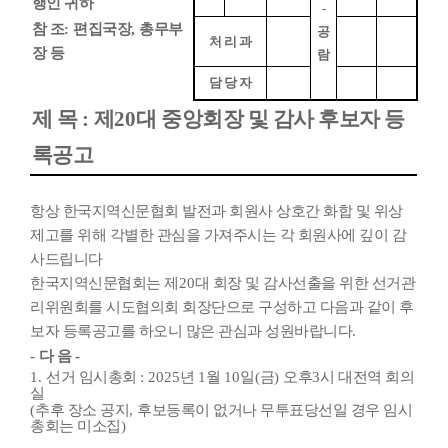
행인 귀하
-
참 조
:
편집국장
,
총무부
공
처 리 과
장 등
람
담 당 자
제 목
:
제
20
대 중앙회장 및 감사 후보자 등
록공고
항상 한국지역신문협회 발전과 회원사 상호간 화합 및 위상
제고를 위해 각별한 관심을 가져주시는 각 회원사에 깊이 감
사드립니다
한국지역신문협회는 제
20
대 회장 및 감사선출을 위한 선거관
리위원회를 시도협의회 회장단으로 구성하고 다음과 같이 후
보자 등록공고를 하오니 많은 관심과 성원바랍니다
.
-
다 음
-
1.
선거 임시총회
: 2025
년
1
월
10
일
(
금
)
오후
3
시 대전역 회의
실
(
추후 장소 공지
,
후보등록이 없거나 무투표당선일 경우 임시
총회는 미소집
)