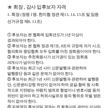
★
회장
,
감사 입후보자 자격
1.
회장
(
정원
1
명
.
한지협 정관 제
13, 14, 15
조 및 임원
선거규정 제
8, 11
조
)
①
후보자는 본 협회에 입회년도가
1
년 이상이
경과되어야 한다
.
②
후보자는 본 협회 정관 제
7
조
, 8
조의 규정에 의거 시
.
도
협의회와 중앙협회 모두 입회를 마친 정회원이어야 한다
.
③
후보자는 추천회원사가 선거권이 있는 정회원
20
개사가 넘어야 한다
.
④
후보자는 최근
5
년 사이 신문발행과 관련하여
발행중단 등과 같은 문제가 없어야 한다
.
⑤
후보자는 최근
5
년 사이 신문발행과 관련하여 발행중
단
,
신문윤리강령 위반이 없어야 하며 공갈
.
협박 등 사회
적으로 지탄받는 파렴치 범죄로 형법이나 변호사법 등의
위반이 없어야 하고 허위사실유포 등의 행위로 처벌 받은
적이 없어야 한다
.
⑥
외부영입 후보자일 경우는 전 회원사의 과반수 이상의