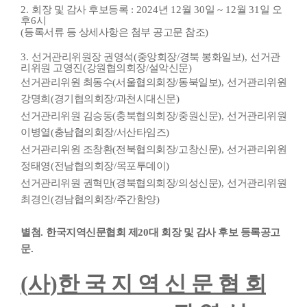
2.
회장 및 감사 후보등록
: 2024
년
12
월
30
일
~ 12
월
31
일 오
후
6
시
(
등록서류 등 상세사항은 첨부 공고문 참조
)
3.
선거관리위원장 권영석
(
중앙회장
/
경북 봉화일보
),
선거관
리위원 고영진
(
강원협의회장
/
설악신문
)
선거관리위원 최동수
(
서울협의회장
/
동북일보
),
선거관리위원
강명희
(
경기협의회장
/
과천시대신문
)
선거관리위원 김승동
(
충북협의회장
/
중원신문
),
선거관리위원
이병열
(
충남협의회장
/
서산타임즈
)
선거관리위원 조창환
(
전북협의회장
/
고창신문
),
선거관리위원
정태영
(
전남협의회장
/
목포투데이
)
선거관리위원 권혁만
(
경북협의회장
/
의성신문
),
선거관리위원
최경인
(
경남협의회장
/
주간함양
)
별첨
.
한국지역신문협회 제
20
대 회장 및 감사 후보 등록공고
문
.
(
사
)
한 국 지 역 신 문 협 회