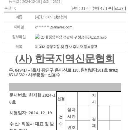
등록일 :
2024-12-19
| 조회 :
2327
|
추천 :
0
[전체 :
81
건]
[현재 4 /
1
쪽]
[로그인]
이름
(사)한국지역신문협회
이메일
k********2@naver.com
첨부파일
20대 중앙회장 선관위 구성공문241219.hwp
제목
제20대 중앙회장 및 감사 후보자 등록공고
(
사
)
한국지역신문협회
우
: 04941/
서울시 광진구 용마산로
128,
원방빌딩
501
호
☎
02)
851-8582 /
사무총장
:
신용수
문서번호
:
한지협
2024-1
지
선결
6
호
시
일 자
시행일자
: 2024. 12. 19
시 간
접
결
수 신
:
회원사 대표 및 발
수
재
번 호