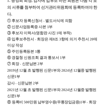
1.
중앙회 회장
,
감사에 입후보 하는 회원은 다음 각 호
의 서류를 첨부하여 선거관리위원회에 등록하여야 한
다
.
①
후보자 등록신청서
-
별도서식에 의함
②
신문사업등록증 사본
1
부
③
후보자 이력서
(
명함판 사진
1
매 부착
)
④
입후보추천서
-
회장은 제
8
조
3
항에 의거 추천서
20
매
이상 작성
⑤
주민등록등본
1
통
⑥
경찰청 신원조회 결과 통보서
1
부
⑦
회장
-
신문납본
2
부
2019
년
12
월 초 발행된 신문
1
부와
2024
년
12
월중 발행된
신문
1
부
감사
-
신문납본
2
부
2021
년
12
월 초 발행된 신문
1
부와
2024
년
12
월중 발행된
신문
1
부
⑧
등록비
500
만원 납부영수증
(
무통장입금증
)1
부
-
회장