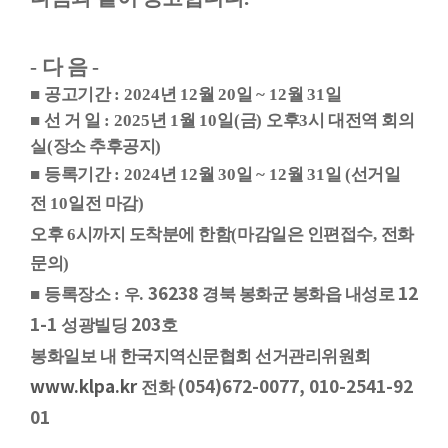
-
다 음
-
■
공고기간
: 2024
년
12
월
20
일
~ 12
월
31
일
■
선 거 일
: 2025
년
1
월
10
일
(
금
)
오후
3
시 대전역 회의
실
(
장소 추후공지
)
■
등록기간
: 2024
년
12
월
30
일
~ 12
월
31
일
(
선거일
전
10
일전 마감
)
오후
6
시까지 도착분에 한함
(
마감일은 인편접수
,
전화
문의
)
. 36238
12
■
등록장소
:
경북 봉화군 봉화읍 내성로
우
1-1
203
성광빌딩
호
봉화일보 내 한국지역신문협회 선거관리위원회
www.klpa.kr
(054)672-0077, 010-2541-92
전화
01