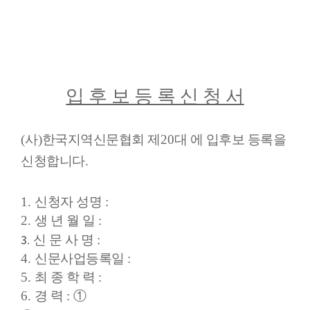
입 후 보 등 록 신 청 서
(
사
)
한국지역신문협회 제
20
대 에 입후보 등록을
신청합니다
.
1.
신청자 성명
:
2.
생 년 월 일
:
3
신 문 사 명
:
.
4.
신문사업등록일
:
5.
최 종 학 력
:
6.
경 력
:
①