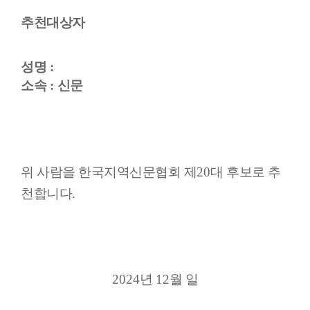
추천대상자
성명
:
소속
:
신문
위 사람을 한국지역신문협회 제
20
대 후보로 추
천합니다
.
2024
년
12
월 일