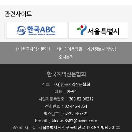
관련사이트
(사)한국지역신문협회
서비스이용약관
개인정보처리방침
오시는길
상호
(사)한국지역신문협회
대표
이원주
사업자등록번호
303-82-06272
전화번호
02-446-4864
팩스번호
02-2294-7321
E-mail
klnews8582@naver.com
중앙회 사무실 :
서울특별시 광진구 용마산로 128,원방빌딩 501호