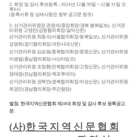
2.
회장 및 감사 후보등록
: 2024
년
12
월
30
일
~ 12
월
31
일 오
후
6
시
(
등록서류 등 상세사항은 첨부 공고문 참조
)
3.
선거관리위원장 권영석
(
중앙회장
/
경북 봉화일보
),
선거관
리위원 고영진
(
강원협의회장
/
설악신문
)
선거관리위원 최동수
(
서울협의회장
/
동북일보
),
선거관리위원
강명희
(
경기협의회장
/
과천시대신문
)
선거관리위원 김승동
(
충북협의회장
/
중원신문
),
선거관리위원
이병열
(
충남협의회장
/
서산타임즈
)
선거관리위원 조창환
(
전북협의회장
/
고창신문
),
선거관리위원
정태영
(
전남협의회장
/
목포투데이
)
선거관리위원 권혁만
(
경북협의회장
/
의성신문
),
선거관리위원
최경인
(
경남협의회장
/
주간함양
)
별첨
.
한국지역신문협회 제
20
대 회장 및 감사 후보 등록공고
문
.
(
사
)
한 국 지 역 신 문 협 회