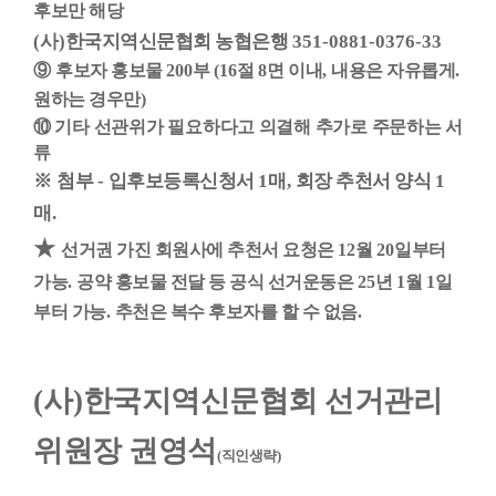
후보만 해당
(
사
)
한국지역신문협회 농협은행
351-0881-0376-33
⑨
후보자 홍보물
200
부
(16
절
8
면 이내
,
내용은 자유롭게
.
원하는 경우만
)
⑩
기타 선관위가 필요하다고 의결해 추가로 주문하는 서
류
※
첨부
-
입후보등록신청서
1
매
,
회장 추천서 양식
1
매
.
★
선거권 가진 회원사에 추천서 요청은
12
월
20
일부터
가능
.
공약 홍보물 전달 등 공식 선거운동은
25
년
1
월
1
일
부터 가능
.
추천은 복수 후보자를 할 수 없음
.
(
사
)
한국지역신문협회 선거관리
위원장 권영석
(
직인생략
)