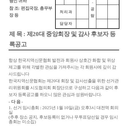
행인 귀하
-
참 조
:
편집국장
,
총무부
공
처 리 과
장 등
람
담 당 자
제 목
:
제
20
대 중앙회장 및 감사 후보자 등
록공고
항상 한국지역신문협회 발전과 회원사 상호간 화합 및 위상
제고를 위해 각별한 관심을 가져주시는 각 회원사에 깊이 감
사드립니다
한국지역신문협회는 제
20
대 회장 및 감사선출을 위한 선거관
리위원회를 시도협의회 회장단으로 구성하고 다음과 같이 후
보자 등록공고를 하오니 많은 관심과 성원바랍니다
.
-
다 음
-
1.
선거 임시총회
: 2025
년
1
월
10
일
(
금
)
오후
3
시 대전역 회의
실
(
추후 장소 공지
,
후보등록이 없거나 무투표당선일 경우 임시
총회는 미소집
)