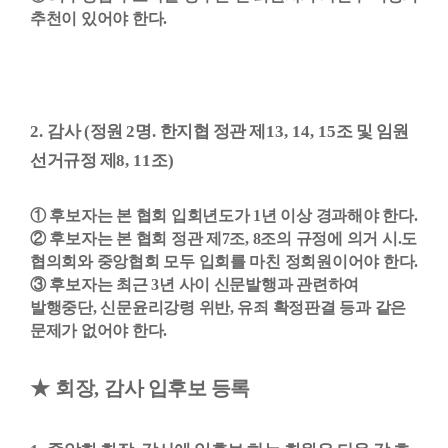
추천이 있어야 한다
.
2.
감사
(
정원
2
명
.
한지협 정관 제
13, 14, 15
조 및 임원
선거규정 제
8, 11
조
)
①
후보자는 본 협회 입회년도가
1
년 이상 경과해야 한다
.
②
후보자는 본 협회 정관 제
7
조
, 8
조의 규정에 의거 시
.
도
협의회와 중앙협회 모두 입회를 마친 정회원이어야 한다
.
③
후보자는 최근
3
년 사이 신문발행과 관련하여
발행중단
,
신문윤리강령 위반
,
유죄 확정판결 등과 같은
문제가 없어야 한다
.
★
회장
,
감사 입후보 등록