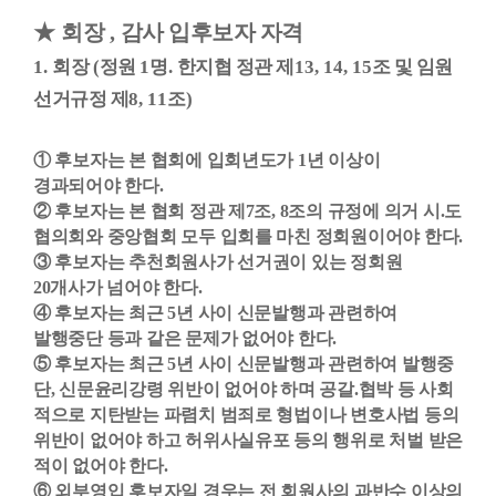
★
회장
,
감사 입후보자 자격
1.
회장
(
정원
1
명
.
한지협 정관 제
13, 14, 15
조 및 임원
선거규정 제
8, 11
조
)
①
후보자는 본 협회에 입회년도가
1
년 이상이
경과되어야 한다
.
②
후보자는 본 협회 정관 제
7
조
, 8
조의 규정에 의거 시
.
도
협의회와 중앙협회 모두 입회를 마친 정회원이어야 한다
.
③
후보자는 추천회원사가 선거권이 있는 정회원
20
개사가 넘어야 한다
.
④
후보자는 최근
5
년 사이 신문발행과 관련하여
발행중단 등과 같은 문제가 없어야 한다
.
⑤
후보자는 최근
5
년 사이 신문발행과 관련하여 발행중
단
,
신문윤리강령 위반이 없어야 하며 공갈
.
협박 등 사회
적으로 지탄받는 파렴치 범죄로 형법이나 변호사법 등의
위반이 없어야 하고 허위사실유포 등의 행위로 처벌 받은
적이 없어야 한다
.
⑥
외부영입 후보자일 경우는 전 회원사의 과반수 이상의