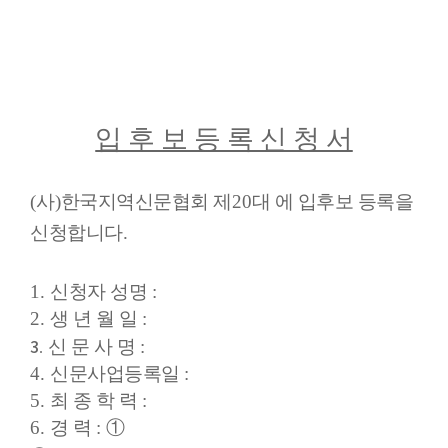
입 후 보 등 록 신 청 서
(
사
)
한국지역신문협회 제
20
대 에 입후보 등록을
신청합니다
.
1.
신청자 성명
:
2.
생 년 월 일
:
3
신 문 사 명
:
.
4.
신문사업등록일
:
5.
최 종 학 력
:
6.
경 력
:
①