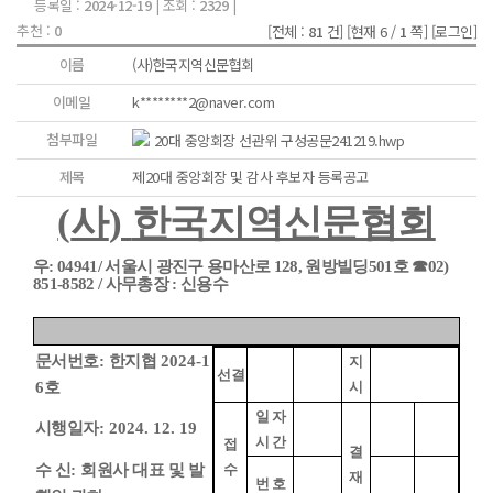
등록일 :
2024-12-19
| 조회 :
2329
|
추천 :
0
[전체 :
81
건]
[현재 6 /
1
쪽]
[로그인]
이름
(사)한국지역신문협회
이메일
k********2@naver.com
첨부파일
20대 중앙회장 선관위 구성공문241219.hwp
제목
제20대 중앙회장 및 감사 후보자 등록공고
(
사
)
한국지역신문협회
우
: 04941/
서울시 광진구 용마산로
128,
원방빌딩
501
호
☎
02)
851-8582 /
사무총장
:
신용수
문서번호
:
한지협
2024-1
지
선결
6
호
시
일 자
시행일자
: 2024. 12. 19
시 간
접
결
수 신
:
회원사 대표 및 발
수
재
번 호