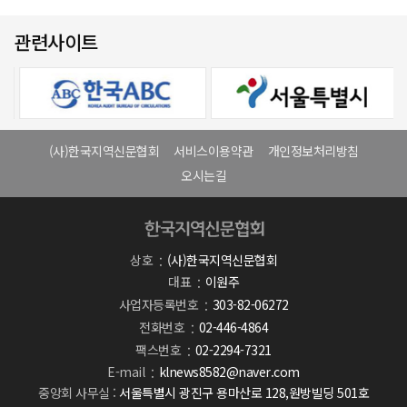
관련사이트
(사)한국지역신문협회
서비스이용약관
개인정보처리방침
오시는길
상호
(사)한국지역신문협회
대표
이원주
사업자등록번호
303-82-06272
전화번호
02-446-4864
팩스번호
02-2294-7321
E-mail
klnews8582@naver.com
중앙회 사무실 :
서울특별시 광진구 용마산로 128,원방빌딩 501호