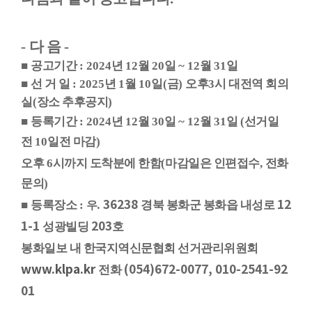
-
다 음
-
■
공고기간
: 2024
년
12
월
20
일
~ 12
월
31
일
■
선 거 일
: 2025
년
1
월
10
일
(
금
)
오후
3
시 대전역 회의
실
(
장소 추후공지
)
■
등록기간
: 2024
년
12
월
30
일
~ 12
월
31
일
(
선거일
전
10
일전 마감
)
오후
6
시까지 도착분에 한함
(
마감일은 인편접수
,
전화
문의
)
. 36238
12
■
등록장소
:
경북 봉화군 봉화읍 내성로
우
1-1
203
성광빌딩
호
봉화일보 내 한국지역신문협회 선거관리위원회
www.klpa.kr
(054)672-0077, 010-2541-92
전화
01