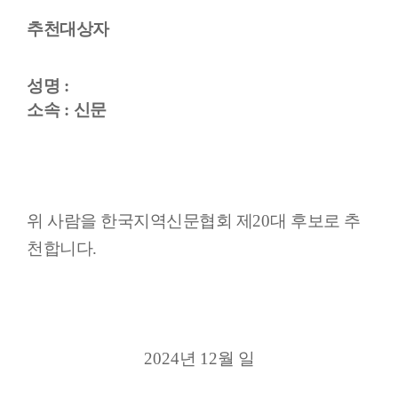
추천대상자
성명
:
소속
:
신문
위 사람을 한국지역신문협회 제
20
대 후보로 추
천합니다
.
2024
년
12
월 일