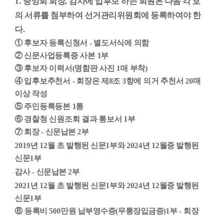
1.
중앙회 회장
,
감사에 입후보 하는 회원은 다음 각 호
의 서류를 첨부하여 선거관리위원회에 등록하여야 한
다
.
①
후보자 등록신청서
-
별도서식에 의함
②
신문사업등록증 사본
1
부
③
후보자 이력서
(
명함판 사진
1
매 부착
)
④
입후보추천서
-
회장은 제
8
조
3
항에 의거 추천서
20
매
이상 작성
⑤
주민등록등본
1
통
⑥
경찰청 신원조회 결과 통보서
1
부
⑦
회장
-
신문납본
2
부
2019
년
12
월 초 발행된 신문
1
부와
2024
년
12
월중 발행된
신문
1
부
감사
-
신문납본
2
부
2021
년
12
월 초 발행된 신문
1
부와
2024
년
12
월중 발행된
신문
1
부
⑧
등록비
500
만원 납부영수증
(
무통장입금증
)1
부
-
회장