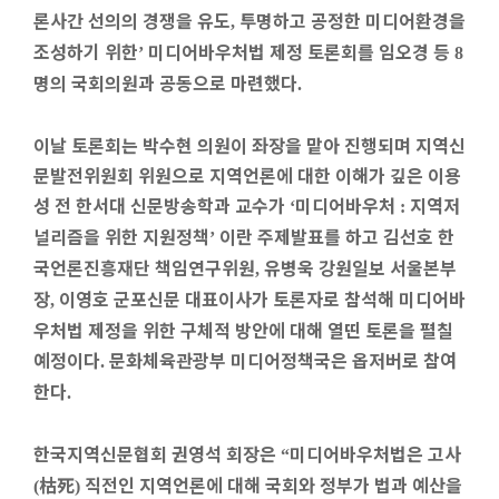
론사간 선의의 경쟁을 유도
투명하고 공정한 미디어환경을
,
조성하기 위한
미디어바우처법 제정 토론회를 임오경 등
’
8
명의 국회의원과 공동으로 마련했다
.
이날 토론회는 박수현 의원이 좌장을 맡아 진행되며 지역신
문발전위원회 위원으로 지역언론에 대한 이해가 깊은 이용
성 전 한서대 신문방송학과 교수가
미디어바우처
지역저
‘
:
널리즘을 위한 지원정책
이란 주제발표를 하고 김선호 한
’
국언론진흥재단 책임연구위원
유병욱 강원일보 서울본부
,
장
이영호 군포신문 대표이사가 토론자로 참석해 미디어바
,
우처법 제정을 위한 구체적 방안에 대해 열띤 토론을 펼칠
예정이다
문화체육관광부 미디어정책국은 옵저버로 참여
.
한다
.
한국지역신문협회 권영석 회장은
미디어바우처법은 고사
“
枯死
직전인 지역언론에 대해 국회와 정부가 법과 예산을
(
)