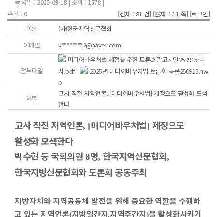
등록일 :
2025-09-18
| 조회 :
1578
|
추천 :
0
[전체 :
81
건]
[현재 4 /
1
쪽]
[로그인]
이름
(사)한국지역신문협회
이메일
k********2@naver.com
미디어바우처법 제정을 위한 토론회광고시안250915-복
첨부파일
사.pdf
2025년 미디어바우처법 토론회 공문250915.hw
p
고사 직전 지역언론, [미디어바우처법] 제정으로 활성화 모색
제목
한다
고사 직전 지역언론
미디어바우처법
제정으로
, [
]
활성화 모색한다
박수현 등 국회의원
명
한국지역신문협회
8
,
,
한국지방신문협회와 토론회 공동주최
지방자치와 지역공동체 발전을 위해 중요한 역할을 수행하
고 있는 지역언론
지방일간지
지역주간지
을 활성화시키기
(
,
)