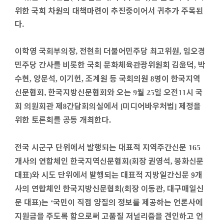
위한 국회 차원의 대책마련이 추진중이어서 귀추가 주목된
다
.
이학영 국회부의장
전현희 더불어민주당 최고위원
임오경
,
,
민주당 간사를 비롯한 국회 문화체육관광위원회 김윤덕
박
,
수현
양문석
이기헌
조계원 등 국회의원
명이 한국지역
,
,
,
8
신문협회
한국지방신문협회와 오는
월
일 오전
시 국
,
9
25
11
회 의원회관 제
간담회의실에서
미디어바우처법
제정을
8
[
]
위한 토론회를 공동 개최한다
.
전국 시군구 단위에서 발행되는 대표적 지역주간신문
165
개사의 연합체인 한국지역신문협회
회장 권영석
봉화신문
(
,
대표
와 시도 단위에서 발행되는 대표적 지방일간신문
개
)
9
사의 연합체인 한국지방신문협회
회장 이동관
대구매일신
(
,
문 대표
는
국민이 직접 양질의 정보를 제공하는 언론사에
)
‘
지원금을 주도록 함으로써 고품질 저널리즘을 견인하고 언