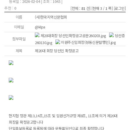
등록일 :
2026-02-04
| 조회 :
1043
|
추천 :
0
[전체 :
81
건]
[현재 3 /
1
쪽]
[로그인]
이름
(사)한국지역신문협회
이메일
@klpa
제20대회장 당선인확정공고공문260203.jpg
당선증
첨부파일
260130.jpg
이원주신임회장(성동신문발행인).jpg
제목
제20대 회장 당선인 확정공고
한지협 정관 제13,14조,15조 및 임원선거규정 제8조, 11조에 의거 제20대
회장을 확정공고합니다
단일후보등록로 등록됨에 따라 무투표당선으로 최종 확정합니다