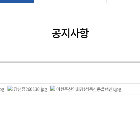
공지사항
pg
당선증260130.jpg
이원주신임회장(성동신문발행인).jpg