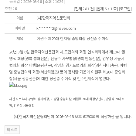
등록일 :
2026-03-18
| 조회 :
1024
|
추천 :
0
[전체 :
81
건]
[현재 5 /
1
쪽]
[로그인]
이름
(사)한국지역신문협회
이메일
k********2@naver.com
제목
이원주 제20대 한지협 중앙회장 당선증 수여식
26년 3월 6일 한국지역신문협회 시.도협의회 회장 연석회의에서 제19대 권
영석 회장(경북 봉화신문), 신용수 사무총장(경북 안동신문), 김우성 서울시
협의회 회장 대행(은평신문), 강명희 경기도협의회 회장(과천시대신문), 이병
렬 충남협의회 회장(서산타임즈) 등이 참석한 가운데 이원주 제20대 중앙회
장(서울 성동신문)에 대한 당선증 수여식 및 인수인계식이 열렸다.
사진 좌로부터 강명희 경기회장, 이병렬 충남회장, 이원주 20대 회장당선자, 권영석 19대 회
장, 김우성 서울회장
(사)한국지역신문협회님이 2026-03-18 오후 6:29:00 에 작성하신 글 입니다.