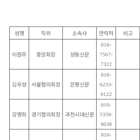
성명
직위
소속사
연락처
비고
010-
이원주
중앙회장
성동신문
7567-
7322
010-
김우성
서울협의회장
은평신문
6233-
0122
010-
강명희
경기협의회장
과천시대신문
5359-
9038
010-