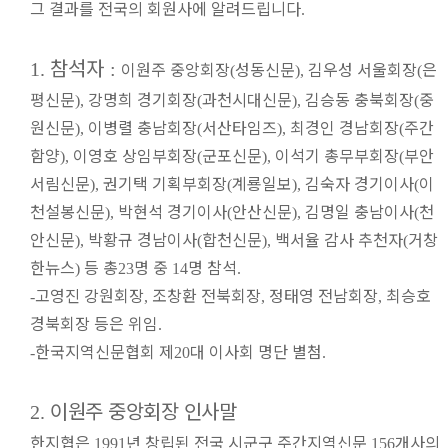
그 결과를 전국의 회원사에 알려드립니다
.
참석자
이원주 중앙회장
성동신문
김우성 서울회장
은
1.
:
(
),
(
평신문
강명희 경기회장
과천시대신문
김승동 충북회장
중
),
(
),
(
원신문
이병렬 충남회장
서산타임즈
최경인 경남회장
주간
),
(
),
(
함양
이영호 상임부회장
군포신문
이석기 총무부회장
부안
),
(
),
(
서림신문
권기택 기획부회장
계룡일보
김숙자 경기이사
이
),
(
),
(
천설봉신문
박현석 경기이사
안산신문
김명일 충남이사
천
),
(
),
(
안신문
박황규 경남이사
합천신문
백서율 감사 추천자
거창
),
(
),
(
한뉴스
등 총
명 중
명 참석
)
23
14
.
고영진 강원회장
조창환 전북회장
정태영 전남회장
최승호
-
,
,
,
경북회장 등은 위임
.
한국지역신문협회 제
대 이사회 명단 별첨
-
20
.
이원주 중앙회장 인사말
2.
한지협은
년 창립된 전국 시군구 주간지역신문
개사의
1991
156