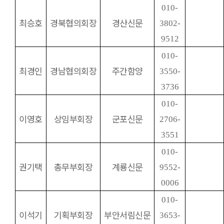
010-
최승호
경북협의회장
경산신문
3802-
9512
010-
최경인
경남협의회장
주간함양
3550-
3736
010-
이영호
상임부회장
군포신문
2706-
3551
010-
권기택
총무부회장
계룡신문
9552-
0006
010-
이석기
기획부회장
부안서림신문
3653-