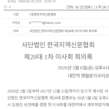
등록일 :
2026-03-18
| 조회 :
1134
| 추
천 :
0
[전체 :
81
건]
[현재 1 /
1
쪽]
[로그
이름
(사)한국지역신문협회
이메일
k********2@naver.com
제목
사단법인 한국지역신문협회 제20대 1차 이사회 회의록
사단법인 한국지역신문협회
제
대
차 이사회 회의록
20
1
년
월
일
금
오후
시
2026
3
6
(
)
4
대전역 명월본가수리상
년
월
일부터
년
월
일까지의 임기가 개시된 사
2026
2
1
2027
12
31
단법인 한국지역신문협회 제
대 집행부는
년
월
일 오후
20
26
3
6
4
시 임원진 상견례를 겸한 첫 이사회를 대전역에서 개최하였기에