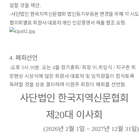
설할 것을 제안
.
사단법인 한국지역신문협회 법인등기부등본 변경을 위해 각 시도
-
협의회별로 회원사 대표자 개인 인감증명서 제출 협조 요청
.
폐회선언
4.
오후
시
분
오는
월 정기총회
회장 이
취임식
지구촌 희
-
5
10
.
4
/
.
/
망펜상 시상식에 많은 회원사 대표자 및 임직원들이 참석토록
독려할 것을 상호 결의하며 이원주 회장이 폐회를 선언함
.
사단법인 한국지역신문협회
제
대 이사회
20
년
월
일
년
월
일
(2026
2
1
~ 2027
12
31
)