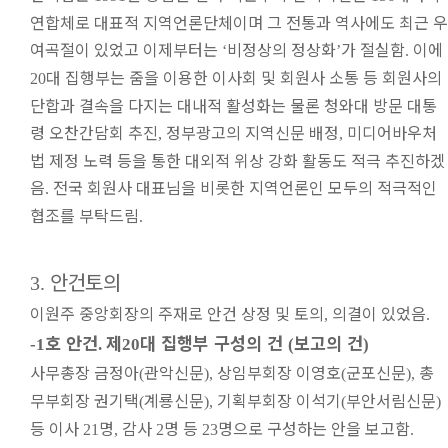
연합체로 대표적 지역언론단체이며 그 전통과 역사에도 최근 우
여곡절이 있었고 이제부터는
비정상의 정상화
가 절실함
이에
‘
’
.
대 집행부는 줌을 이용한 이사회 및 회원사 소통 등 회원사의
20
단합과 결속을 다지는 대내적 활성화는 물론 청와대 방문 대통
령 오찬간담회 추진
정부광고의 지역신문 배정
미디어바우처
,
,
법 제정 노력 등을 통한 대외적 위상 강화 활동도 적극 추진하겠
음
전국 회원사 대표님을 비롯한 지역언론인 모두의 적극적인
.
협조를 부탁드림
.
안건토의
3.
이원주 중앙회장의 주재로 안건 상정 및 토의
의결이 있었음
,
.
호 안건
제
대 집행부 구성의 건
보고의 건
-1
.
20
(
)
사무총장 금정아
관악신문
상임부회장 이영호
군포신문
총
(
),
(
),
무부회장 권기택
계룡신문
기획부회장 이석기
부안서림신문
(
),
(
)
등 이사
명
감사
명 등
명으로 구성하는 안을 보고함
21
,
2
23
.