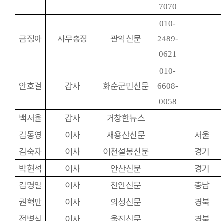
7070
010-
금정아
사무총장
관악신문
2489-
0621
010-
안호걸
감사
화순군민신문
6608-
0058
백서율
감사
거창한뉴스
김동영
이사
새용산신문
서울
김숙자
이사
이천설봉신문
경기
박현석
이사
안산신문
경기
김명일
이사
천안신문
충남
권혁만
이사
의성신문
경북
전병식
이사
울진신문
경북