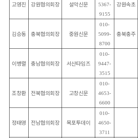
고영진
강원협의회장
설악신문
강원속초
5367-
9155
010-
김승동
충북협의회장
중원신문
충북충주
5099-
8700
010-
이병렬
충남협의회장
서산타임즈
9447-
3515
010-
조창환
전북협의회장
고창신문
4653-
6600
010-
정태영
전남협의회장
목포투데이
4650-
3711