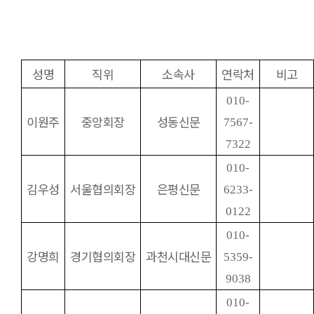
성명
직위
소속사
연락처
비고
010-
이원주
중앙회장
성동신문
7567-
7322
010-
김우성
서울협의회장
은평신문
6233-
0122
010-
강명희
경기협의회장
과천시대신문
5359-
9038
010-