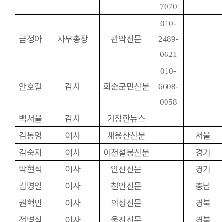
7070
010-
금정아
사무총장
관악신문
2489-
0621
010-
안호걸
감사
화순군민신문
6608-
0058
백서율
감사
거창한뉴스
김동영
이사
새용산신문
서울
김숙자
이사
이천설봉신문
경기
박현석
이사
안산신문
경기
김명일
이사
천안신문
충남
권혁만
이사
의성신문
경북
전병식
이사
울진신문
경북