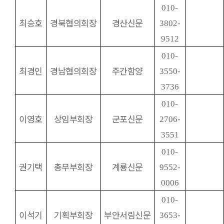
010-
최승호
경북협의회장
경산신문
3802-
9512
010-
최경인
경남협의회장
주간함양
3550-
3736
010-
이영호
상임부회장
군포신문
2706-
3551
010-
권기택
총무부회장
계룡신문
9552-
0006
010-
이석기
기획부회장
부안서림신문
3653-