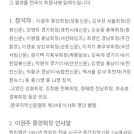
그 결과를 전국의 회원사에 알려드립니다
.
참석자
이원주 중앙회장
성동신문
김우성 서울회장
은
1.
:
(
),
(
평신문
강명희 경기회장
과천시대신문
김승동 충북회장
중
),
(
),
(
원신문
이병렬 충남회장
서산타임즈
최경인 경남회장
주간
),
(
),
(
함양
이영호 상임부회장
군포신문
이석기 총무부회장
부안
),
(
),
(
서림신문
권기택 기획부회장
계룡일보
김숙자 경기이사
이
),
(
),
(
천설봉신문
박현석 경기이사
안산신문
김명일 충남이사
천
),
(
),
(
안신문
박황규 경남이사
합천신문
백서율 감사 추천자
거창
),
(
),
(
한뉴스
등 총
명 중
명 참석
)
23
14
.
고영진 강원회장
조창환 전북회장
정태영 전남회장
최승호
-
,
,
,
경북회장 등은 위임
.
한국지역신문협회 제
대 이사회 명단 별첨
-
20
.
이원주 중앙회장 인사말
2.
한지협은
년 창립된 전국 시군구 주간지역신문
개사의
1991
156