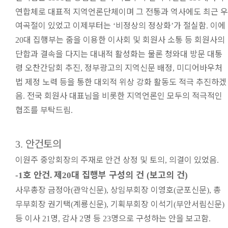
연합체로 대표적 지역언론단체이며 그 전통과 역사에도 최근 우
여곡절이 있었고 이제부터는
비정상의 정상화
가 절실함
이에
‘
’
.
대 집행부는 줌을 이용한 이사회 및 회원사 소통 등 회원사의
20
단합과 결속을 다지는 대내적 활성화는 물론 청와대 방문 대통
령 오찬간담회 추진
정부광고의 지역신문 배정
미디어바우처
,
,
법 제정 노력 등을 통한 대외적 위상 강화 활동도 적극 추진하겠
음
전국 회원사 대표님을 비롯한 지역언론인 모두의 적극적인
.
협조를 부탁드림
.
안건토의
3.
이원주 중앙회장의 주재로 안건 상정 및 토의
의결이 있었음
,
.
호 안건
제
대 집행부 구성의 건
보고의 건
-1
.
20
(
)
사무총장 금정아
관악신문
상임부회장 이영호
군포신문
총
(
),
(
),
무부회장 권기택
계룡신문
기획부회장 이석기
부안서림신문
(
),
(
)
등 이사
명
감사
명 등
명으로 구성하는 안을 보고함
21
,
2
23
.