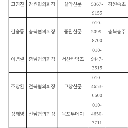
고영진
강원협의회장
설악신문
강원속초
5367-
9155
010-
김승동
충북협의회장
중원신문
충북충주
5099-
8700
010-
이병렬
충남협의회장
서산타임즈
9447-
3515
010-
조창환
전북협의회장
고창신문
4653-
6600
010-
정태영
전남협의회장
목포투데이
4650-
3711