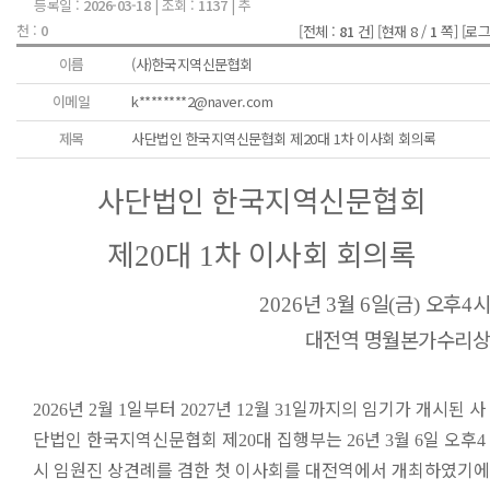
등록일 :
2026-03-18
| 조회 :
1137
| 추
천 :
0
[전체 :
81
건]
[현재 8 /
1
쪽]
[로그
이름
(사)한국지역신문협회
이메일
k********2@naver.com
제목
사단법인 한국지역신문협회 제20대 1차 이사회 회의록
사단법인 한국지역신문협회
제
대
차 이사회 회의록
20
1
년
월
일
금
오후
시
2026
3
6
(
)
4
대전역 명월본가수리상
년
월
일부터
년
월
일까지의 임기가 개시된 사
2026
2
1
2027
12
31
단법인 한국지역신문협회 제
대 집행부는
년
월
일 오후
20
26
3
6
4
시 임원진 상견례를 겸한 첫 이사회를 대전역에서 개최하였기에