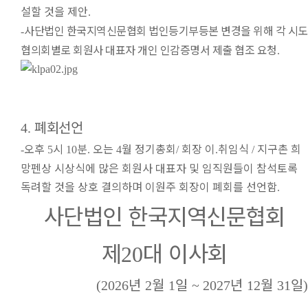
설할 것을 제안
.
사단법인 한국지역신문협회 법인등기부등본 변경을 위해 각 시도
-
협의회별로 회원사 대표자 개인 인감증명서 제출 협조 요청
.
폐회선언
4.
오후
시
분
오는
월 정기총회
회장 이
취임식
지구촌 희
-
5
10
.
4
/
.
/
망펜상 시상식에 많은 회원사 대표자 및 임직원들이 참석토록
독려할 것을 상호 결의하며 이원주 회장이 폐회를 선언함
.
사단법인 한국지역신문협회
제
대 이사회
20
년
월
일
년
월
일
(2026
2
1
~ 2027
12
31
)