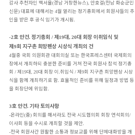
감사 추천자인 백서율
경남 거창한뉴스
안호걸
전남 화순군민
(
),
(
신문
대표에 대해서는
월 열리는 정기총회에서 회원사들의 추
)
4
인을 받은 후 공식 임기가 개시됨
.
호 안건
정기총회
제
대
대 회장 이취임식 및
-2
.
/
19
, 20
제
회 지구촌 희망펜상 시상식 개최의 건
9
월중 국회 의원회관 대회의실 또는 한국프레스센터 국제회의
4
장에서 개최하되 충분한 준비를 거쳐 전국 회원사 참석 정기총
회
제
대
대 회장 이
취임식
제
회 지구촌 희망펜상 시상
/
19
, 20
.
/
9
식을 함께 개최하기로 함
효율적인 준비를 위해 일정과 방법 등
.
을 회장단에 위임함
.
호 안건
기타 토의사항
3
.
온라인
줌
회의를 해서라도 전국 시도협의회 회장 연석회의
-
(
)
/
이사회 등을 수시로 개최할 것을 제안
.
전국 회원사간 원활한 소통과 정보교를 위해 단체대화방을 개
-