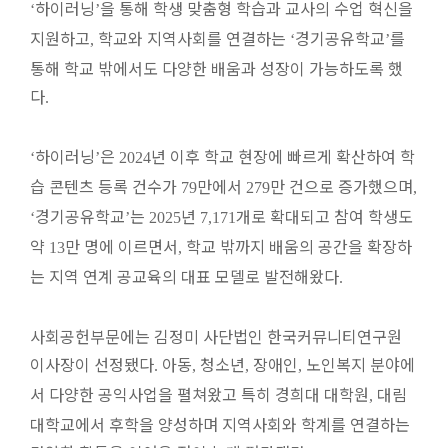
하이러닝
을 통해 학생 맞춤형 학습과 교사의 수업 혁신을
‘
’
지원하고
학교와 지역사회를 연결하는
경기공유학교
를
,
‘
’
통해 학교 밖에서도 다양한 배움과 성장이 가능하도록 했
다
.
하이러닝
은
년 이후 학교 현장에 빠르게 확산하여 학
‘
’
2024
습 콘텐츠 등록 건수가
만에서
만 건으로 증가했으며
79
279
,
경기공유학교
는
년
개로 확대되고 참여 학생도
‘
’
2025
7,171
약
만 명에 이르면서
학교 밖까지 배움의 공간을 확장하
13
,
는 지역 연계 공교육의 대표 모델로 발전해왔다
.
사회공헌부문에는 김정미 사단법인 한국커뮤니티연구원
이사장이 선정됐다
아동
청소년
장애인
노인복지 분야에
.
,
,
,
서 다양한 공익사업을 펼쳐왔고 특히 경희대 대학원
대림
,
대학교에서 후학을 양성하며 지역사회와 학계를 연결하는