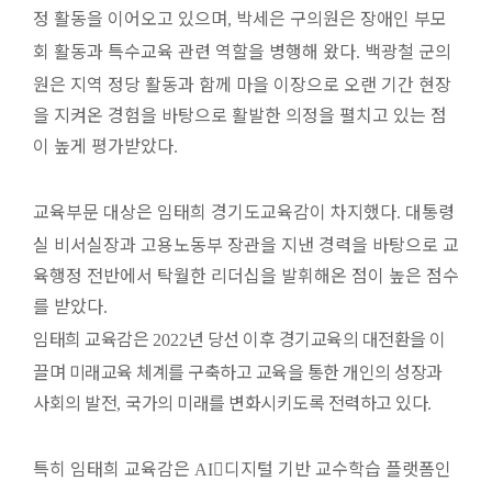
정 활동을 이어오고 있으며
박세은 구의원은 장애인 부모
,
회 활동과 특수교육 관련 역할을 병행해 왔다
백광철 군의
.
원은 지역 정당 활동과 함께 마을 이장으로 오랜 기간 현장
을 지켜온 경험을 바탕으로 활발한 의정을 펼치고 있는 점
이 높게 평가받았다
.
교육부문 대상은 임태희 경기도교육감이 차지했다
대통령
.
실 비서실장과 고용노동부 장관을 지낸 경력을 바탕으로 교
육행정 전반에서 탁월한 리더십을 발휘해온 점이 높은 점수
를 받았다
.
임태희 교육감은
년 당선 이후 경기교육의 대전환을 이
2022
끌며 미래교육 체계를 구축하고 교육을 통한 개인의 성장과
사회의 발전
국가의 미래를 변화시키도록 전력하고 있다
,
.
특히 임태희 교육감은

디지털 기반 교수학습 플랫폼인
AI