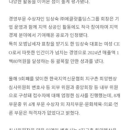
다양한 활동을 이어온 점이 높게 평가됐다
.
경영부문 수상자인 임상숙
㈜
에클랏홀딩스그룹 회장은 기
업 운영과 함께 지역 상공인 활동에도 적극 참여하며 지역
경제 분야에서 기여해온 공로가 인정됐다
.
특히 모범납세자 표창을 받기도 한 임상숙 대표는 여성
CE
로서 따뜻한 인간미가 넘치는 경영으로
년 매출액
O
2024
1
백
억원을 달성하는 등 괄목할 만한 성과를 냈다
80
.
올해
회째를 맞이한 한국지역신문협회 지구촌 희망펜상
9
심사위원회 변호사 등 외부 위원과 중앙회장 등 내부 위원
으로 구성돼 접수자에 대해 엄정한 심사를 진행했는데
개
, 8
부문중 위
개 부문 수상자 외 자치부문
문화체육
의료
언
4
·
·
·
론 부문은 적격자가 없었다고 밝혔다
.