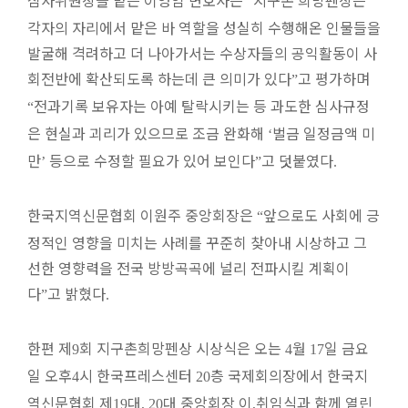
심사위원장을 맡은 이영임 변호사는
지구촌 희망펜상은
“
각자의 자리에서 맡은 바 역할을 성실히 수행해온 인물들을
발굴해 격려하고 더 나아가서는 수상자들의 공익활동이 사
회전반에 확산되도록 하는데 큰 의미가 있다
고 평가하며
”
전과기록 보유자는 아예 탈락시키는 등 과도한 심사규정
“
은 현실과 괴리가 있으므로 조금 완화해
벌금 일정금액 미
‘
만
등으로 수정할 필요가 있어 보인다
고 덧붙였다
’
”
.
한국지역신문협회 이원주 중앙회장은
앞으로도 사회에 긍
“
정적인 영향을 미치는 사례를 꾸준히 찾아내 시상하고 그
선한 영향력을 전국 방방곡곡에 널리 전파시킬 계획이
다
고 밝혔다
”
.
한편 제
회 지구촌희망펜상 시상식은 오는
월
일 금요
9
4
17
일 오후
시 한국프레스센터
층 국제회의장에서 한국지
4
20
역신문협회 제
대
대 중앙회장 이
취임식과 함께 열린
19
, 20
,