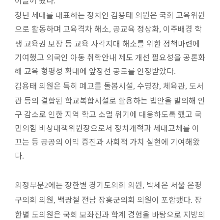
이끌어 왔다
.
청년 세대를 대표하는 정치인 김용태 의원은 국회 교육위원
으로 활동하며 교육격차 해소
공교육 정상화
이주배경 학
,
,
생 교육권 보장 등 교육 사각지대 해소를 위한 정책마련에
기여했고 외국인 아동 취학안내 제도 개선 필요성을 공론화
해 교육 형평성 확대에 앞장선 공로를 인정받았다
.
김용태 의원은 특히 폐교를 돌봄시설
수영장
체육관
도서
,
,
,
관 등의 결합된 학교복합시설로 활용하는 법안을 발의해 인
구 감소로 인한 지역 학교 소멸 위기에 대응하도록 했고 국
민의힘 비상대책위원장으로서 정치개혁과 세대교체를 이
끄는 등 공공의 이익 증진과 사회적 가치 실현에 기여해왔
다
.
의정부문
에는 장한별 경기도의회 의원
박세은 서울 은평
2
,
구의회 의원
백광철 전남 장흥군의회 의원이 포함됐다
장
,
.
한별 도의원은 국회 보좌진과 학계 경험을 바탕으로 지방의