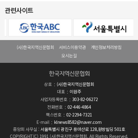
관련사이트
(사)한국지역신문협회
서비스이용약관
개인정보처리방침
오시는길
상호
(사)한국지역신문협회
대표
이원주
사업자등록번호
303-82-06272
전화번호
02-446-4864
팩스번호
02-2294-7321
E-mail
klnews8582@naver.com
중앙회 사무실 :
서울특별시 광진구 용마산로 128,원방빌딩 501호
COPYRIGHT(C) 1991 (사)한국지역신문협회. All Rights Reserved.