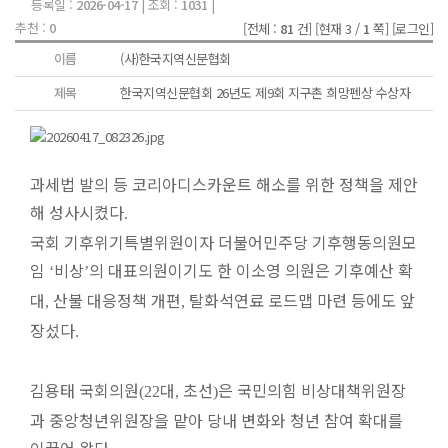
등록일 :
2026-04-17
| 조회 :
1031
|
추천 :
0
[전체 :
81
건]
[현재 3 /
1
쪽]
[로그인]
이름
(사)한국지역신문협회
제목
한국지역신문협회 26년도 제9회 지구촌 희망펜상 수상자
과세법 발의 등 코리아디스카운트 해소를 위한 정책을 제안
해 성사시켰다
.
국회 기후위기특별위원이자 더불어민주당 기후행동의원모
임
비상
의 대표의원이기도 한 이소영 의원은 기후예산 확
‘
’
대
산불 대응정책 개편
탈화석연료 로드맵 마련 등에도 앞
,
,
장섰다
.
김용태 국회의원
대
초선
은 국민의힘 비상대책위원장
(22
,
)
과 중앙청년위원장을 맡아 당내 변화와 청년 참여 확대를