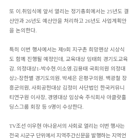
또 이
취임식에 앞서 열리는 정기총회에서는
년도 결
.
25
산안과
년도 예산안을 처리하고
년도 사업계획안
26
26
을 논의한다
.
특히 이번 행사에서는 제
회 지구촌 희망펜상 시상식
9
도 함께 진행될 예정인데
교육대상 임태희 경기도교육
,
감
의정대상
박수현
이소영
김용태 국회의원 의정대
.
1-
.
.
상
장한별 경기도의원
박세은 은평구의원
백광철 장
2-
.
.
흥군의원
사회공헌대상 김정미 사단법인 한국커뮤니
,
티연구원 이사장
경영대상 임상숙 주식회사 아클랏홀
,
딩스그룹 회장 등
명이 수상한다
9
.
조선 이우현 아나운서의 사회로 열리는 이번 행사는
TV
전국 시군구 단위에서 지역주간신문을 발행하는 지역언