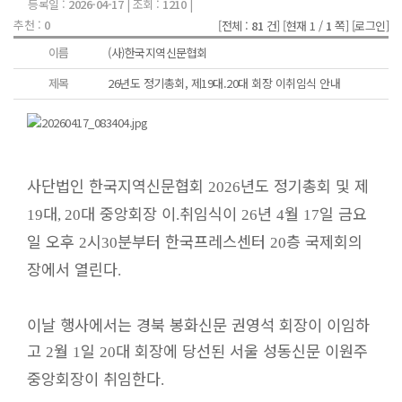
등록일 :
2026-04-17
| 조회 :
1210
|
추천 :
0
[전체 :
81
건]
[현재 1 /
1
쪽]
[로그인]
이름
(사)한국지역신문협회
제목
26년도 정기총회, 제19대.20대 회장 이취임식 안내
사단법인 한국지역신문협회
년도 정기총회 및 제
2026
대
대 중앙회장 이
취임식이
년
월
일 금요
19
, 20
.
26
4
17
일 오후
시
분부터 한국프레스센터
층 국제회의
2
30
20
장에서 열린다
.
이날 행사에서는 경북 봉화신문 권영석 회장이 이임하
고
월
일
대 회장에 당선된 서울 성동신문 이원주
2
1
20
중앙회장이 취임한다
.