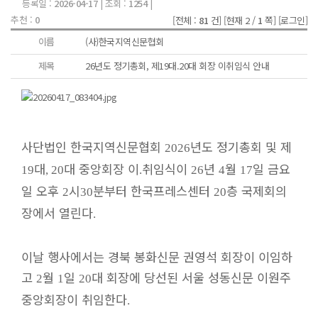
등록일 :
2026-04-17
| 조회 :
1254
|
추천 :
0
[전체 :
81
건]
[현재 2 /
1
쪽]
[로그인]
이름
(사)한국지역신문협회
제목
26년도 정기총회, 제19대.20대 회장 이취임식 안내
사단법인 한국지역신문협회
년도 정기총회 및 제
2026
대
대 중앙회장 이
취임식이
년
월
일 금요
19
, 20
.
26
4
17
일 오후
시
분부터 한국프레스센터
층 국제회의
2
30
20
장에서 열린다
.
이날 행사에서는 경북 봉화신문 권영석 회장이 이임하
고
월
일
대 회장에 당선된 서울 성동신문 이원주
2
1
20
중앙회장이 취임한다
.