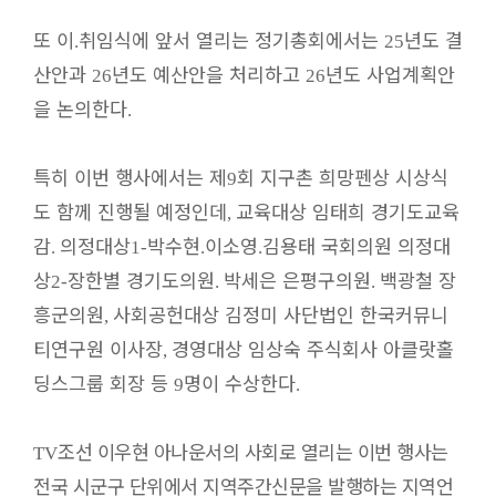
또 이
취임식에 앞서 열리는 정기총회에서는
년도 결
.
25
산안과
년도 예산안을 처리하고
년도 사업계획안
26
26
을 논의한다
.
특히 이번 행사에서는 제
회 지구촌 희망펜상 시상식
9
도 함께 진행될 예정인데
교육대상 임태희 경기도교육
,
감
의정대상
박수현
이소영
김용태 국회의원 의정대
.
1-
.
.
상
장한별 경기도의원
박세은 은평구의원
백광철 장
2-
.
.
흥군의원
사회공헌대상 김정미 사단법인 한국커뮤니
,
티연구원 이사장
경영대상 임상숙 주식회사 아클랏홀
,
딩스그룹 회장 등
명이 수상한다
9
.
조선 이우현 아나운서의 사회로 열리는 이번 행사는
TV
전국 시군구 단위에서 지역주간신문을 발행하는 지역언