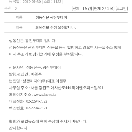
등록일 :
2012-07-30
| 조회 :
1183
|
추천 :
0
[전체 :
19
건]
[현재 2 /
1
쪽]
[로그인]
이름
성동신문 광진투데이
제목
회원정보 수정 요청합니다.
성동신문, 광진투데이 입니다.
성동신문은 광진투데이 신문을 동시 발행하고 있으며 사무실주소 홈페
이지 주소가 변경되었기에 수정을 부탁합니다.
신문사명 : 성동신문. 광진투데이
발행.편집인 : 이원주
법인명 : 성광미디어(주) 대표 이원주
사무실 주소 : 서울 광진구 아차산로444 와이엔오피스텔801
홈페이지주소 :
www.sdnews.kr
대표전화 : 02-2294-7322
팩스번호 : 02-2294-7321
협회와 로컬뉴스에 속히 수정해 주시기 바랍니다.
감사합니다.