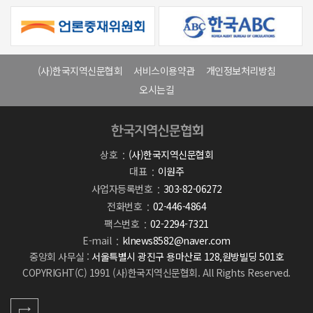
(사)한국지역신문협회
서비스이용약관
개인정보처리방침
오시는길
상호
(사)한국지역신문협회
대표
이원주
사업자등록번호
303-82-06272
전화번호
02-446-4864
팩스번호
02-2294-7321
E-mail
klnews8582@naver.com
중앙회 사무실 :
서울특별시 광진구 용마산로 128,원방빌딩 501호
COPYRIGHT(C) 1991 (사)한국지역신문협회. All Rights Reserved.