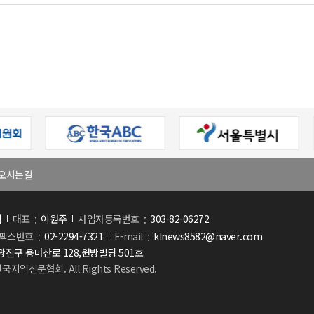
오시는길
회
대표
이원주
사업자등록번호
303-82-06272
팩스번호
02-2294-7321
E-mail
klnews8582@naver.com
진구 용마산로 128,원방빌딩 501호
한국지역신문협회. All Rights Reserved.