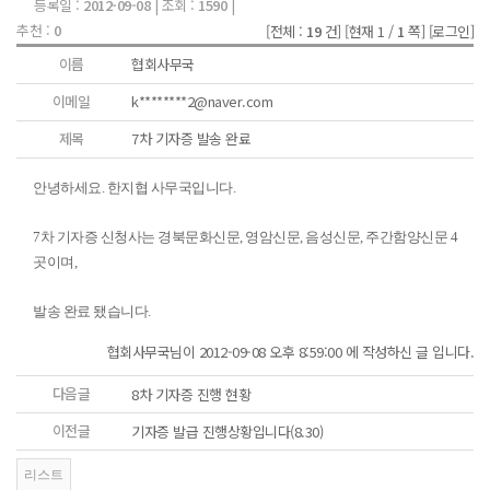
등록일 :
2012-09-08
| 조회 :
1590
|
추천 :
0
[전체 :
19
건]
[현재 1 /
1
쪽]
[로그인]
이름
협회사무국
이메일
k********2@naver.com
제목
7차 기자증 발송 완료
안녕하세요. 한지협 사무국입니다.
7차 기자증 신청사는 경북문화신문, 영암신문, 음성신문, 주간함양신문 4
곳이며,
발송 완료 됐습니다.
협회사무국님이 2012-09-08 오후 8:59:00 에 작성하신 글 입니다.
다음글
8차 기자증 진행 현황
이전글
기자증 발급 진행상황입니다(8.30)