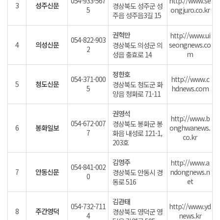
054-933-567
http://www.se
3
성주신문
경상북도 성주군 성
5
ongjuro.co.kr
주읍 성주읍3길 15
권혁만
http://www.ui
054-822-903
4
의성신문
seongnews.co
경상북도 의성군 의
2
m
성읍 충효로 14
정한호
054-371-000
http://www.c
5
청도신문
경상북도 청도군 화
5
hdnews.com
양읍 청화로 71-11
권영석
http://www.b
054-672-007
경상북도 봉화군 봉
6
봉화일보
onghwanews.
7
화읍 내성로 121-1,
co.kr
203호
김영주
http://www.a
054-841-002
7
안동신문
ndongnews.n
경상북도 안동시 경
0
et
동로 516
김관태
054-732-711
http://www.yd
8
주간영덕
경상북도 영덕군 영
4
news.kr