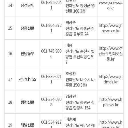
061-392-204
www.jsnews.c
14
장성군민
전라남도 장성군 영
1
o.kr
천로 168 3층
백광준
061-864-372
http://www.jh
15
장흥신문
전라남도 장흥군 장
1
news.co.kr
흥읍 동부로 24
이용
http://www.전
061-745-900
전라남도 순천시 별
16
전남동부
남동부인터넷신
6
량면 우산외동길 5
문.kr
7
조성환
061-332-021
http://www.jn
17
전남타임즈
전라남도 나주시 나
1
times.kr
주로 150(3층)
임광민
061-324-080
http://www.h
18
함평신문
전라남도 함평군 함
8
pnews.kr
평읍 함평리 154
이훈재
061-534-917
http://www.h
19
해남신문
전라남도 해남군 해
1
news.co.kr