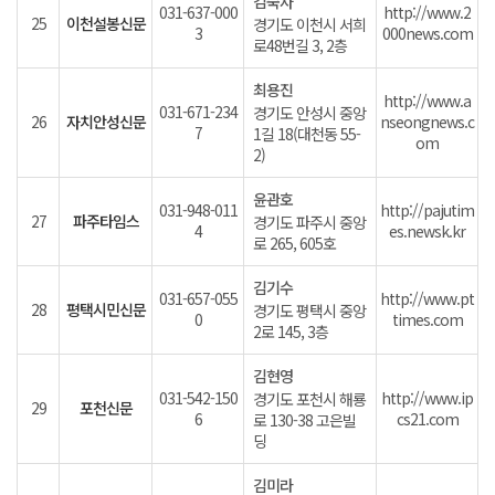
김숙자
031-637-000
http://www.2
25
이천설봉신문
경기도 이천시 서희
3
000news.com
로48번길 3, 2층
최용진
http://www.a
031-671-234
경기도 안성시 중앙
26
자치안성신문
nseongnews.c
7
1길 18(대천동 55-
om
2)
윤관호
031-948-011
http://pajutim
27
파주타임스
경기도 파주시 중앙
4
es.newsk.kr
로 265, 605호
김기수
031-657-055
http://www.pt
28
평택시민신문
경기도 평택시 중앙
0
times.com
2로 145, 3층
김현영
031-542-150
http://www.ip
경기도 포천시 해룡
29
포천신문
6
cs21.com
로 130-38 고은빌
딩
김미라