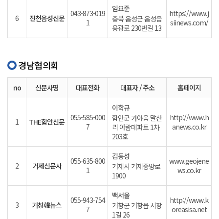
임요준
043-873-019
https://www.j
6
진천음성신문
충북 음성군 음성읍
1
siinews.com/
용광로 230번길 13
경남협의회
no
신문사명
대표전화
대표자 / 주소
홈페이지
이학규
055-585-000
http://www.h
함안군 가야읍 말산
1
THE함안신문
7
anews.co.kr
리 아람데파트 1차
203호
김동성
055-635-800
www.geojene
2
거제신문사
거제시 거제중앙로
1
ws.co.kr
1900
백서율
055-943-754
http://www.k
3
거창韓뉴스
거창군 거창읍 시장
7
oreasisa.net
1길 26