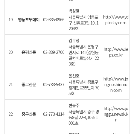
박성열
http://www.yd
서울특별시 영등포
19
영등포투데이
02-835-0966
ptoday.com
구 선유로3길 10, 1
204호
김우성
서울특별시 은평구
http://www.ie
20
은평신문
02-389-2700
연서로 149(갈현동,
ps.co.kr
갈현베르빌상가 22
3호)
윤선호
http://www.jo
서울특별시 종로구
21
종로신문
02-733-5437
ngnoshinmu
청계천로55번지 70
n.com
5호
변봉주
http://www.ju
서울특별시 중구 명
22
중구신문
02-773-4114
nggu.newsk.k
동8길 22-4,10층 1
r
001호