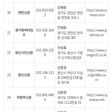
조혜형
031-832-920
http://www.yc
20
연천신문
경기도 연천군 연천
2
-news.com
읍 연천로 254-1
민재정
경기북부타임
031-835-164
http://www.g
21
경기도 연천군 전곡
즈
8
btimes.kr
읍 선사로 387
우상표
031-283-225
http://www.y
22
용인시민신문
경기도 용인시 기흥
8
ongin21.co.kr
구 신구로12번길9
김종경
http://www.y
031-336-313
용인시 처인구 지삼
23
용인신문
onginilbo.co
3
로 590번길 CMC빌
m
딩 307호
김동영
031-841-640
http://www.uj
24
의정부신문
경기도 의정부시 호
0
bnews.net
국로 1112번길 31