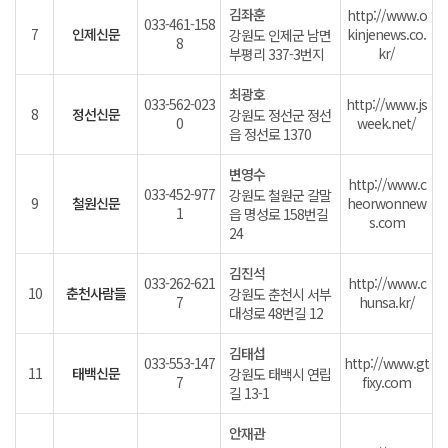
김좌훈
http://www.o
033-461-158
7
인제신문
kinjenews.co.
강원도 인제군 남면
8
kr/
부평리 337-3번지
최광호
033-562-023
http://www.js
8
정선신문
강원도 정선군 정선
0
week.net/
읍 정선로 1370
변영수
http://www.c
033-452-977
강원도 철원군 갈말
9
철원신문
heorwonnew
1
읍 명성로 158번길
s.com
24
김진석
033-262-621
http://www.c
10
춘천사람들
강원도 춘천시 서부
7
hunsa.kr/
대성로 48번길 12
김태섭
033-553-147
http://www.gt
11
태백신문
강원도 태백시 연립
7
fixy.com
길 13-1
안재관