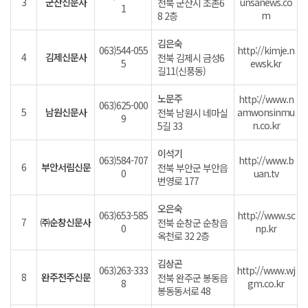
3
군산신문사
unsanews.co
전북 군산시 조촌6
1
m
8 2층
김은숙
063)544-055
http://kimje.n
4
김제신문사
전북 김제시 금성6
5
ewsk.kr
길11(신풍동)
노문주
http://www.n
063)625-000
5
남원신문사
amwonsinmu
전북 남원시 네마실
9
n.co.kr
5길 33
이석기
063)584-707
http://www.b
6
부안서림신문
전북 부안군 부안읍
0
uan.tv
번영로 177
오은숙
063)653-585
http://www.sc
7
㈜순창신문사
전북 순창군 순창읍
0
np.kr
옥천로 32 2층
김상곤
063)263-333
http://www.wj
8
완주전주신문
전북 완주군 봉동읍
8
gm.co.kr
봉동동서로 48