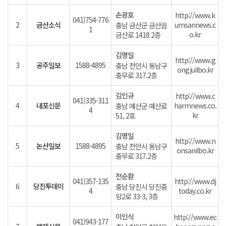
손광호
http://www.k
041)754-776
2
금산소식
umsannews.c
충남 금산군 금산읍
1
o.kr
금산로 1418 2층
김명일
http://www.g
3
공주일보
1588-4895
충남 천안시 동남구
ongjuilbo.kr
충무로 317.2층
김인규
http://www.c
041)335-311
4
내포신문
harmnews.co.
충남 예산군 예산로
4
kr
51, 2호
김명일
http://www.n
5
논산일보
1588-4895
충남 천안시 동남구
onsanilbo.kr
충무로 317.2층
전순환
041)357-135
http://www.dj
6
당진투데이
충남 당진시 당진중
4
today.co.kr
앙2로 33-3, 3층
이인식
http://www.ec
041)943-177