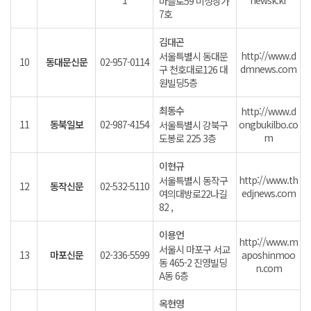
1
newsk.kr
마들로59 미성상가
7호
김대곤
http://www.d
서울특별시 동대문
10
동대문신문
02-957-0114
dmnews.com
구 천호대로126 대
원빌딩5층
최동수
http://www.d
11
동북일보
02-987-4154
ongbukilbo.co
서울특별시 강북구
m
도봉로 225 3층
이현규
http://www.th
서울특별시 동작구
12
동작신문
02-532-5110
edjnews.com
여의대방로22나길
82 ,
이용언
http://www.m
서울시 마포구 서교
13
마포신문
02-336-5599
aposhinmoo
동 465-2 진영빌딩
n.com
A동 6층
옥현영