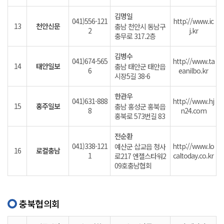
김명일
041)556-121
http://www.ic
13
천안신문
충남 천안시 동남구
2
j.kr
충무로 317.2층
김병수
041)674-565
http://www.ta
14
태안일보
충남 태안군 태안읍
6
eanilbo.kr
시장5길 38-6
한관우
041)631-888
http://www.hj
15
홍주일보
충남 홍성군 홍북읍
8
n24.com
홍북로 573번길 83
전순환
041)338-121
http://www.lo
예산군 삽교읍 청사
16
로컬충남
1
caltoday.co.kr
로217 엔젤스타워2
09호충남협회
충북협의회