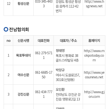
033-345-443
http://www.h
강원도 횡성군 횡성
12
횡성신문
3
sgnews.net
읍 읍하리 112-42
번지
전남협의회
no
신문사명
대표전화
대표자 / 주소
홈페이지
정태영
http://www.m
061-279-571
1
목포투데이
okpotoday.co
목포시 평화로 38
1
m
골드스타빌딩 4층
박양규
061-6685-17
http://www.ye
2
여수신문
여수시 도원로157,
50
osunews.net
301호(선원동)
오인환
061-434-777
http://www.gj
3
강진신문
전라남도 강진군 강
1
on.com
진읍 영랑로2길 13
김태운