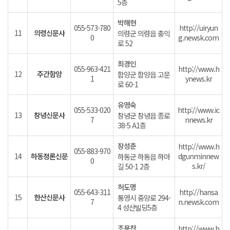
5층
박해현
055-573-780
http://uiryun
11
의령신문사
의령군 의령읍 충익
0
g.newsk.com
로 52
최경인
055-963-421
http://www.h
12
주간함양
함양군 함양읍 고문
1
ynews.kr
로 60-1
유영숙
055-533-020
http://www.ic
13
창녕신문사
창녕군 창녕읍 종로
7
nnews.kr
38-5 A1층
장성춘
http://www.h
055-883-970
14
하동정론신문
dgunminnew
하동군 하동읍 하마
0
s.kr/
길 50-1 2층
허도명
055-643-311
http://hansa
15
한산신문사
통영시 중앙로 294-
7
n.newsk.com
4 성산빌딩5층
조용찬
http://www.h