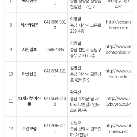
7
백제신문
heongyang.c
충남 청양군 청양읍
1
o.kr
칠갑산로 7길 2
이병렬
041)666-031
http://seosan
8
서산타임즈
충남 서산시 고운로
0
times.com
239. 4층
김명일
http://www.se
9
서천일보
1588-4895
충남 천안시 동남구
ocheonilbo.kr
충무로 317.2층
김명일
041)534-121
http://www.as
10
아산신문
충남 아산시 모종남
1
sinmun.kr
로 42번길 9
황규산
21세기부여신
041)834-210
http://www.2
충남 부여군·읍 사
11
문
0
1cbuyeo.co.kr
비로12번길2 인동
초회관2층
강철호
041)936-211
http://www.bt
12
주간보령
충남 보령시 원뚝길
1
nnews.net
83(대천동)