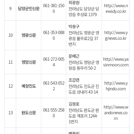
최광원
061-381-150
http://www.n
9
담양군민신문
전라남도 담양군 담
0
ewsdy.co.kr
양읍 추성로 1379
박용구
061-353-088
http://www.y
전라남도 영광군 영
10
영광신문
0
gnews.co.kr
광읍 물무로2길 37
번지
문배근
061-272-005
http://www.ya
11
영암신문
전라남도 영암군 영
4
sinmoon.com
암읍 동무리 50-2
조갑련
061-543-052
http://www.y
12
예향진도
전라남도 진도군 진
2
hjindo.com
도읍 성내리 43-14
김정호
http://www.w
061-555-258
전라남도 완도군 완
13
완도신문
andonews.co
0
도읍 개포리 1244-
m
1번지
변동빈