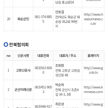
남읍 홍교로54
안호걸
http://www.h
061-374-885
전라남도 화순군 화
20
화순군민
wasunnews.c
5
순읍 대교로 99번
o.kr
지
전북협의회
no
신문사명
대표전화
대표자 / 주소
홈페이지
조창환
063)562-600
http://www.g
1
고창신문사
전북 고창군 고창읍
0
cnb.tv
성산로 48
박순옥
063)451-900
http://www.k
2
군산미래신문
전북 군산시 조촌4
3
mrnews.com
길 34-3, 3층
최은성
http://www.g
063)446-417