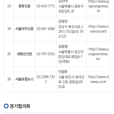
김민아
http://www.ju
23
중랑신문
02-433-7771
ngnangnews.
서울특별시 중랑구
kr
송림길4, 3F
김정민
http://www.o
강남구 봉은사로 1
24
서울자치신문
02-567-1006
nseoul.net/
29-1 (751빌딩) 70
2-S37
김동영
http://www.y
서울특별시 용산구
25
새용산신문
02-797-0331
ongsannews.
한강대로 88길6-7
kr/
(남영동)
이원주
02-2294-732
http://www.sl
서울 광진구 용마산
26
서울로컬뉴스
2
news.co.kr
로 128, 원방빌딩5
01호
경기협의회