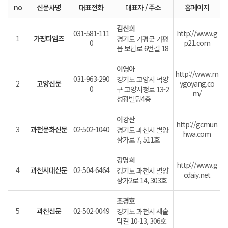
no
신문사명
대표전화
대표자 / 주소
홈페이지
김신희
031-581-111
http://www.g
1
가평타임즈
경기도 가평군 가평
0
p21.com
읍 보납로 6번길 18
이영아
http://www.m
031-963-290
경기도 고양시 덕양
2
고양신문
ygoyang.co
0
구 고양시청로 13-2
m/
성광빌딩4층
이강산
http://gcmun
3
과천문화신문
02-502-1040
경기도 과천시 별양
hwa.com
상가로 7, 511호
강명희
http://www.g
4
과천시대신문
02-504-6464
경기도 과천시 별양
cdaiy.net
상가2로 14, 303호
조경호
5
과천신문
02-502-0049
경기도 과천시 새술
막길 10-13, 306호