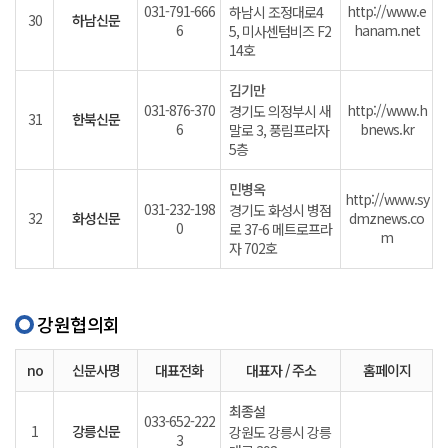
031-791-666
http://www.e
하남시 조정대로4
30
하남신문
6
hanam.net
5, 미사센텀비즈 F2
14호
김기만
031-876-370
http://www.h
경기도 의정부시 새
31
한북신문
6
bnews.kr
말로 3, 풍림프라자
5층
민병옥
http://www.sy
031-232-198
경기도 화성시 병점
32
화성신문
dmznews.co
0
로 37-6 메트로프라
m
자 702호
강원협의회
no
신문사명
대표전화
대표자 / 주소
홈페이지
최종설
033-652-222
1
강릉신문
강원도 강릉시 강릉
3