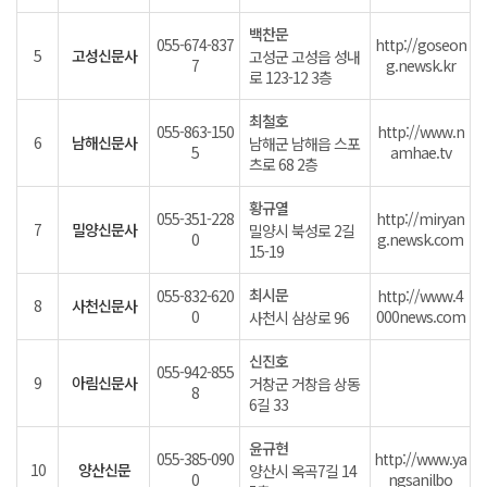
백찬문
055-674-837
http://goseon
5
고성신문사
고성군 고성읍 성내
7
g.newsk.kr
로 123-12 3층
최철호
055-863-150
http://www.n
6
남해신문사
남해군 남해읍 스포
5
amhae.tv
츠로 68 2층
황규열
055-351-228
http://miryan
7
밀양신문사
밀양시 북성로 2길
0
g.newsk.com
15-19
최시문
055-832-620
http://www.4
8
사천신문사
0
000news.com
사천시 삼상로 96
신진호
055-942-855
9
아림신문사
거창군 거창읍 상동
8
6길 33
윤규현
055-385-090
http://www.ya
10
양산신문
양산시 옥곡7길 14
0
ngsanilbo