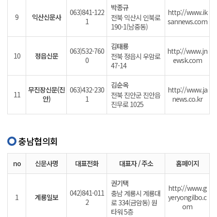
박종규
063)841-122
http://www.ik
9
익산신문사
전북 익산시 인북로
1
sannews.com
190-1(남중동)
김태룡
063)532-760
http://www.jn
10
정읍신문
전북 정읍시 우암로
0
ewsk.com
47-14
김순옥
무진장신문(진
063)432-230
http://www.ja
11
전북 진안군 진안읍
안)
1
news.co.kr
진무로 1025
충남협의회
no
신문사명
대표전화
대표자 / 주소
홈페이지
권기택
http://www.g
042)841-011
충남 계룡시 계룡대
1
계룡일보
yeryongilbo.c
2
로 334(금암동) 원
om
타워 5층