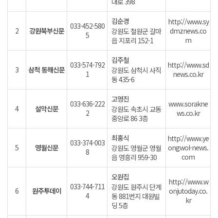
대로 398
김순경
http://www.sy
033-452-580
2
강원북부신문
dmznews.co
강원도 철원군 갈마
5
m
읍 지포리 152-1
김주철
033-574-792
http://www.sd
3
삼척 동해신문
강원도 삼척시 사직
1
news.co.kr
동 435-6
고영진
033-636-222
www.sorakne
4
설악신문
강원도 속초시 교동
2
ws.co.kr
중앙로 86 3층
최홍식
http://www.ye
033-374-003
5
영월신문
ongwol-news.
강원도 영월군 영월
8
com
읍 영흥리 959-30
오원집
http://www.w
033-744-711
강원도 원주시 단계
6
원주투데이
onjutoday.co.
4
동 881번지 대원빌
kr
딩 5층