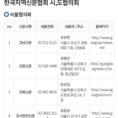
한국지역신문협회 시,도협의회
서울협의회
no
신문사명
대표전화
대표자 / 주소
홈페이지
유상용
http://www.g
1
강남신문
02-511-5111
angnamnews.
서울시 강남구 영동
net
대로 738, 1306호
유명곤
http://gangdo
서울특별시 강동구
2
강동신문
02-426-3448
ngnews.co.kr
양재대로 1471(길
동, 동선빌딩)
장승일
http://www.ig
서울특별시 강북구
3
강북신문
02-987-8076
angbuk.com/
도봉로34길 14, 2
층
송문균
02-2601-311
http://www.g
4
강서양천신문
서울시 강서구 공항