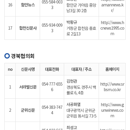
055-584-003
16
함안뉴스
amannews.k
함안군 가야읍 중앙
3
r/
남3길 30 2층
박황규
http://www.h
055-934-009
17
합천신문사
cnews1995.co
거창군 합천읍 충효
3
m
로 2길13
경북협의회
no
신문사명
대표전화
대표자 / 주소
홈페이지
김현관
054-777-655
http://www.sr
1
서라벌신문
경상북도 경주시 백
6
bsm.co.kr
률로 6, 4층
사공화열
http://www.g
054-383-747
2
군위신문
unwinews.co
대구광역시 군위군
4
m
군위읍 동서길 73-5
최성고