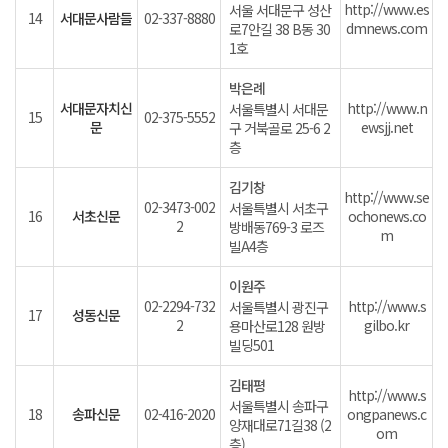
http://www.es
서울 서대문구 성산
14
서대문사람들
02-337-8880
dmnews.com
로7안길 38 B동 30
1호
박은례
서대문자치신
http://www.n
서울특별시 서대문
15
02-375-5552
문
ewsjj.net
구 거북골로 25-6 2
층
김기창
http://www.se
02-3473-002
서울특별시 서초구
16
서초신문
ochonews.co
2
방배동769-3 로즈
m
빌A4층
이원주
02-2294-732
http://www.s
서울특별시 광진구
17
성동신문
2
gilbo.kr
용마산로128 원방
빌딩501
김태평
http://www.s
서울특별시 송파구
18
송파신문
02-416-2020
ongpanews.c
양재대로71길38 (2
om
층)