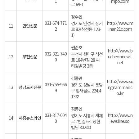
1
mpo.com
로 69-1
정수인
031-674-771
http://www.m
경기도 안성시 장기
11
민안신문
2
inan21c.com
로 82(창전동 123-
1)
권순호
http://www.b
032-321-740
부천시 원미구 석천
12
부천신문
ucheonnews.
0
로 184번길 28 씨
net
티원빌딩 3층
김종관
http://www.su
031-755-966
경기도 성남시 분당
13
성남도시신문
ngnammail.c
9
구 황새울로 224,4
o.kr
13호
김동인
031-317-004
http://www.n
경기도 시흥시 새재
14
시흥뉴스라인
0
ewsline.so
로 7번길 6-1 장현
빌딩 302호)