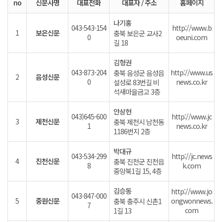
no
신문사명
대표전화
대표자 / 주소
홈페이지
나기홍
043-543-154
http://www.b
1
보은신문
충북 보은군 교사2
0
oeuni.com
길 18
김형권
043-873-204
http://www.us
충북 음성군 음성읍
2
음성신문
0
news.co.kr
설성로 83번길 비
석새마을금고 3층
안상현
043)645-600
http://www.jc
3
제천신문
충북 제천시 남천동
1
news.co.kr
1186번지 2층
박대규
043-534-299
http://jc.news
4
진천신문
충북 진천군 진천읍
8
k.com
중앙북1길 15, 4층
김승동
http://www.jo
043-847-000
5
중원신문
ongwonnews.
충북 충주시 신촌1
7
com
1길 13