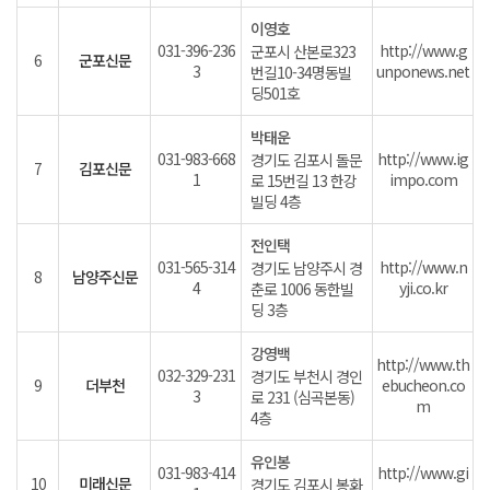
이영호
031-396-236
http://www.g
군포시 산본로323
6
군포신문
3
unponews.net
번길10-34명동빌
딩501호
박태운
031-983-668
http://www.ig
경기도 김포시 돌문
7
김포신문
1
impo.com
로 15번길 13 한강
빌딩 4층
전인택
031-565-314
http://www.n
경기도 남양주시 경
8
남양주신문
4
yji.co.kr
춘로 1006 동한빌
딩 3층
강영백
http://www.th
032-329-231
경기도 부천시 경인
9
더부천
ebucheon.co
3
로 231 (심곡본동)
m
4층
유인봉
031-983-414
http://www.gi
10
미래신문
경기도 김포시 봉화