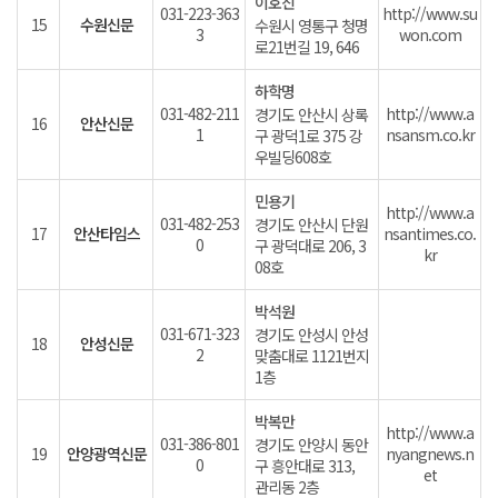
이호진
031-223-363
http://www.su
15
수원신문
수원시 영통구 청명
3
won.com
로21번길 19, 646
하학명
031-482-211
http://www.a
경기도 안산시 상록
16
안산신문
1
nsansm.co.kr
구 광덕1로 375 강
우빌딩608호
민용기
http://www.a
031-482-253
경기도 안산시 단원
17
안산타임스
nsantimes.co.
0
구 광덕대로 206, 3
kr
08호
박석원
031-671-323
경기도 안성시 안성
18
안성신문
2
맞춤대로 1121번지
1층
박복만
http://www.a
031-386-801
경기도 안양시 동안
19
안양광역신문
nyangnews.n
0
구 흥안대로 313,
et
관리동 2층