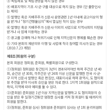
③ 독립제호 및 독립경영을 하지 않는 경우
④ 배포지역이 기초 시·군·구를 대상으로 하지 않는 경우 (단 출향인사
는 제외)
⑤ 발행인 혹은 지배주주가 신문사 운영관련 1년 이내에 금고이상의 형
을 받거나 “정기간행물심의”에서 멸실된 적이 있는 경우
⑥ 발행인 혹은 지배주주가 신문사 이외의 사업으로 지역사회의 지탄을
받거나 사 업에 이용하는 경우
⑦ 광고를 강매하거나 허위기사로 인해 지역신문의 명예를 훼손한 경우
⑧ 기타 본회의 제반의무 이행 및 사업에 적극 참여할 의사가 없는 경우
(2010.7.23 개정)
제8조(회원의 구분)
본회 회원은 정회원, 준회원, 특별회원으로 구성한다.
①(정회원) 정회원은 창간된지 3년이 경과되어야만 하며 주간은 년 40
회, 순간은 년 30회, 격주간은 년 24회 이상 신문을 발행한 전국 시·군·
구 지역 신문사 발행인 혹은 편집인, 대표이사로 하며 광역시, 도 협의회
장 추천을 받아 이사회 승인을 얻은 자로 한다. 1지역 1회원을 원칙으로
하되, 지역에 따라 예외를 둘 수 있다.
②(준회원) 준회원은 1년 이상 지역신문을 발행하고 도 협의회장의 승
인을 받은 후 일정기간동안 엄정한 심사를 거쳐 정 회원이 될 때까지의
회원을 말한다.
③(정회원, 준회원 심사) 정회원과 준회원의 심사는 년 1회 윤리위원회