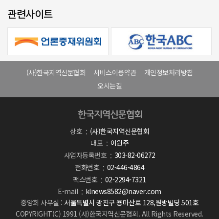
관련사이트
(사)한국지역신문협회
서비스이용약관
개인정보처리방침
오시는길
상호
(사)한국지역신문협회
대표
이원주
사업자등록번호
303-82-06272
전화번호
02-446-4864
팩스번호
02-2294-7321
E-mail
klnews8582@naver.com
중앙회 사무실 :
서울특별시 광진구 용마산로 128,원방빌딩 501호
COPYRIGHT(C) 1991 (사)한국지역신문협회. All Rights Reserved.